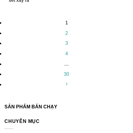
tiết xảy ra
1
2
3
4
…
30
SẢN PHẨM BÁN CHẠY
CHUYÊN MỤC