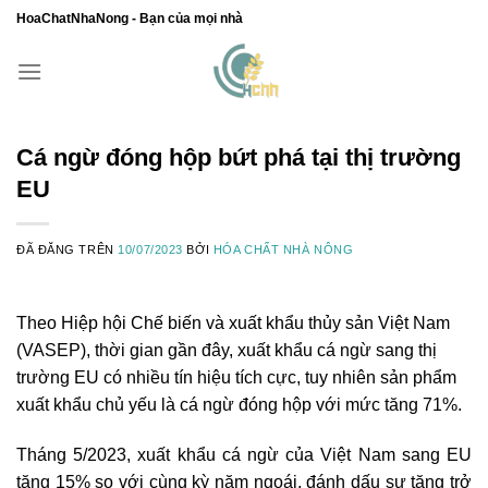
Chuyển
HoaChatNhaNong - Bạn của mọi nhà
đến
nội
dung
Cá ngừ đóng hộp bứt phá tại thị trường
EU
ĐÃ ĐĂNG TRÊN
10/07/2023
BỞI
HÓA CHẤT NHÀ NÔNG
Theo Hiệp hội Chế biến và xuất khẩu thủy sản Việt Nam
(VASEP), thời gian gần đây, xuất khẩu cá ngừ sang thị
trường EU có nhiều tín hiệu tích cực, tuy nhiên sản phẩm
xuất khẩu chủ yếu là cá ngừ đóng hộp với mức tăng 71%.
Tháng 5/2023, xuất khẩu cá ngừ của Việt Nam sang EU
tăng 15% so với cùng kỳ năm ngoái, đánh dấu sự tăng trở