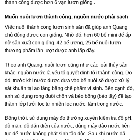
thành công được hơn 6 vạn lươn giống .
Muốn nuôi lươn thành công, nguồn nước phải sạch
Việc nuôi thành công lươn sinh sản đã giúp anh Quang
chủ động được con giống. Nhờ đó, hơn 60 bể mini để ấp
nở sản xuất con giống, 42 bể ương, 25 bể nuôi lươn
thương phẩm lần lượt được anh lấp đầy.
Theo anh Quang, nuôi lươn cũng như các loài thủy sản
khác, nguồn nước là yếu tố quyết định tới thành công. Do
đó, trước khi nước được đưa vào bể nuôi sẽ được xử lý
sát khuẩn tại ao lắng bằng chế phẩm vi sinh. Bên cạnh đó,
anh sử dụng rong đuôi chồn và bèo bồng (bèo tây) để tạo
thành lớp lưới lọc tự nhiên lọc nước, làm trong nước.
Đồng thời, sử dụng máy đo thường xuyên kiểm tra độ pH,
độ mặn, độ dẫn điện của nước; dùng máy đảo nước liên
tục để nước không phát sinh tảo độc. Sau khi nước đã