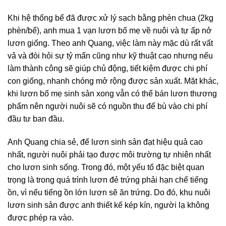
Khi hệ thống bể đã được xử lý sạch bằng phèn chua (2kg
phèn/bể), anh mua 1 vạn lươn bố mẹ về nuôi và tự ấp nở
lươn giống. Theo anh Quang, việc làm này mặc dù rất vất
vả và đòi hỏi sự tỷ mẩn cũng như kỹ thuật cao nhưng nếu
làm thành công sẽ giúp chủ động, tiết kiệm được chi phí
con giống, nhanh chóng mở rộng được sản xuất. Mặt khác,
khi lươn bố mẹ sinh sản xong vẫn có thể bán lươn thương
phẩm nên người nuôi sẽ có nguồn thu để bù vào chi phí
đầu tư ban đầu.
Anh Quang chia sẻ, để lươn sinh sản đạt hiệu quả cao
nhất, người nuôi phải tạo được môi trường tự nhiên nhất
cho lươn sinh sống. Trong đó, một yếu tố đặc biệt quan
trọng là trong quá trình lươn đẻ trứng phải hạn chế tiếng
ồn, vì nếu tiếng ồn lớn lươn sẽ ăn trứng. Do đó, khu nuôi
lươn sinh sản được anh thiết kế kép kín, người lạ không
được phép ra vào.