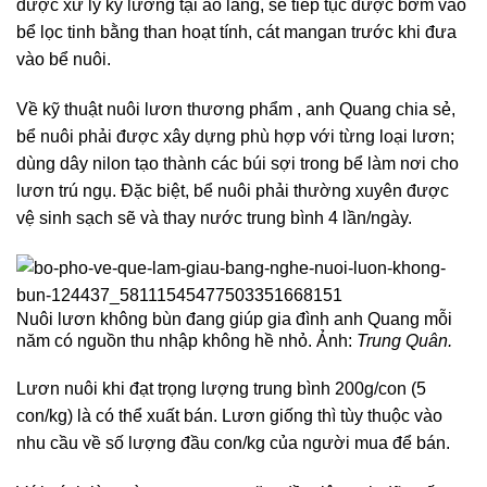
được xử lý kỹ lưỡng tại ao lắng, sẽ tiếp tục được bơm vào
bể lọc tinh bằng than hoạt tính, cát mangan trước khi đưa
vào bể nuôi.
Về kỹ thuật nuôi lươn thương phẩm , anh Quang chia sẻ,
bể nuôi phải được xây dựng phù hợp với từng loại lươn;
dùng dây nilon tạo thành các búi sợi trong bể làm nơi cho
lươn trú ngụ. Đặc biệt, bể nuôi phải thường xuyên được
vệ sinh sạch sẽ và thay nước trung bình 4 lần/ngày.
Nuôi lươn không bùn đang giúp gia đình anh Quang mỗi
năm có nguồn thu nhập không hề nhỏ. Ảnh:
Trung Quân.
Lươn nuôi khi đạt trọng lượng trung bình 200g/con (5
con/kg) là có thể xuất bán. Lươn giống thì tùy thuộc vào
nhu cầu về số lượng đầu con/kg của người mua để bán.