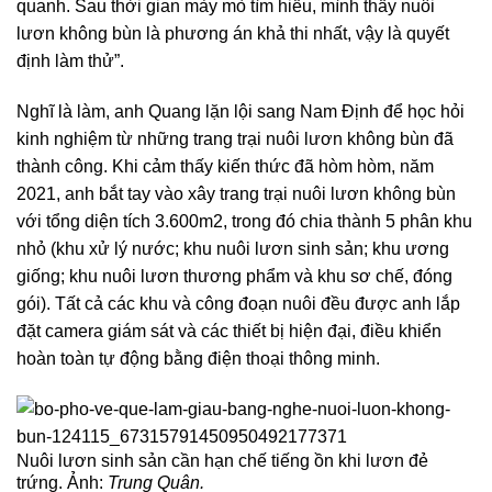
quanh. Sau thời gian mày mò tìm hiểu, mình thấy nuôi
lươn không bùn là phương án khả thi nhất, vậy là quyết
định làm thử”.
Nghĩ là làm, anh Quang lặn lội sang Nam Định để học hỏi
kinh nghiệm từ những trang trại nuôi lươn không bùn đã
thành công. Khi cảm thấy kiến thức đã hòm hòm, năm
2021, anh bắt tay vào xây trang trại nuôi lươn không bùn
với tổng diện tích 3.600m2, trong đó chia thành 5 phân khu
nhỏ (khu xử lý nước; khu nuôi lươn sinh sản; khu ương
giống; khu nuôi lươn thương phẩm và khu sơ chế, đóng
gói). Tất cả các khu và công đoạn nuôi đều được anh lắp
đặt camera giám sát và các thiết bị hiện đại, điều khiển
hoàn toàn tự động bằng điện thoại thông minh.
Nuôi lươn sinh sản cần hạn chế tiếng ồn khi lươn đẻ
trứng. Ảnh:
Trung Quân.