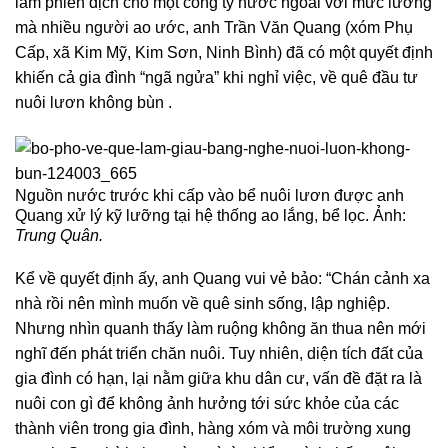
làm phiên dịch cho một công ty nước ngoài với mức lương
mà nhiều người ao ước, anh Trần Văn Quang (xóm Phụ
Cấp, xã Kim Mỹ, Kim Sơn, Ninh Bình) đã có một quyết định
khiến cả gia đình “ngã ngửa” khi nghỉ việc, về quê đầu tư
nuôi lươn không bùn .
Nguồn nước trước khi cấp vào bể nuôi lươn được anh
Quang xử lý kỹ lưỡng tại hệ thống ao lắng, bể lọc. Ảnh:
Trung Quân.
Kể về quyết định ấy, anh Quang vui vẻ bảo: “Chán cảnh xa
nhà rồi nên mình muốn về quê sinh sống, lập nghiệp.
Nhưng nhìn quanh thấy làm ruộng không ăn thua nên mới
nghĩ đến phát triển chăn nuôi. Tuy nhiên, diện tích đất của
gia đình có hạn, lại nằm giữa khu dân cư, vấn đề đặt ra là
nuôi con gì để không ảnh hưởng tới sức khỏe của các
thành viên trong gia đình, hàng xóm và môi trường xung