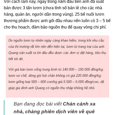
Với cách làm này, ngay trong năm đầu tiên anh đã xuất
bán được 3 tấn lươn (chưa tính số bán lẻ cho các nhà
hàng, quán ăn, người dân trong vùng). 25 bể nuôi lươn
thương phẩm được anh gối đầu nhau nên luôn có 3 – 5 bể
cho thu hoạch, đảm bảo nguồn thu để quay vòng chi phí.
Do nguồn lươn tự nhiên ngày càng khan hiếm, trong khi nhu cầu
của thị trường rất lớn nên đến hiện tại, lươn từ trang trại của anh
Quang sản xuất ra tới đâu đều được các đơn vị đặt hàng, tiêu thụ
hết tới đó.
Với giá bán lươn sống trung bình từ 140.000 – 150.000 đồng/kg;
lươn sơ chế, đóng gói hút chân không có giá 220.000 đồng/kg;
lươn giống loại 500 – 600 con/kg giá 5.500 – 6.000 đồng/con, đã
giúp gia đình anh Quang có nguồn thu nhập không hề nhỏ.
Bạn đang đọc bài viết
Chán cảnh xa
nhà, chàng phiên dịch viên về quê