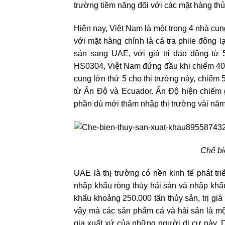
trường tiềm năng đối với các mặt hàng thủ
Hiện nay, Việt Nam là một trong 4 nhà cu
với mặt hàng chính là cá tra phile đông 
sản sang UAE, với giá trị dao động từ
HS0304, Việt Nam đứng đầu khi chiếm 40 
cung lớn thứ 5 cho thị trường này, chiếm 5
từ Ấn Độ và Ecuador. Ấn Độ hiện chiếm 
phần dù mới thâm nhập thị trường vài nă
Chế bi
UAE là thị trường có nền kinh tế phát tr
nhập khẩu ròng thủy hải sản và nhập kh
khẩu khoảng 250.000 tấn thủy sản, trị g
vậy mà các sản phẩm cá và hải sản là mộ
gia xuất xứ của những người di cư này. D