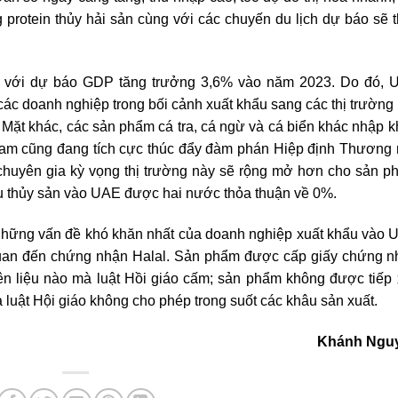
 protein thủy hải sản cùng với các chuyến du lịch dự báo sẽ 
ực với dự báo GDP tăng trưởng 3,6% vào năm 2023. Do đó, 
các doanh nghiệp trong bối cảnh xuất khẩu sang các thị trường
Mặt khác, các sản phẩm cá tra, cá ngừ và cá biển khác nhập 
am cũng đang tích cực thúc đẩy đàm phán Hiệp định Thương 
huyên gia kỳ vọng thị trường này sẽ rộng mở hơn cho sản p
u thủy sản vào UAE được hai nước thỏa thuận về 0%.
 những vấn đề khó khăn nhất của doanh nghiệp xuất khẩu vào
quan đến chứng nhận Halal. Sản phẩm được cấp giấy chứng n
ên liệu nào mà luật Hồi giáo cấm; sản phẩm không được tiếp
mà luật Hội giáo không cho phép trong suốt các khâu sản xuất.
Khánh Ngu