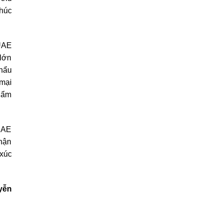
thúc
UAE
 lớn
khẩu
mại
hẩm
 UAE
hận
 xúc
yễn