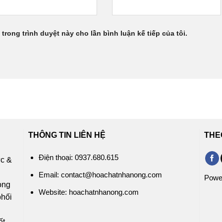
 trong trình duyệt này cho lần bình luận kế tiếp của tôi.
THÔNG TIN LIÊN HỆ
THE
Điện thoại: 0937.680.615
ức &
c
Email: contact@hoachatnhanong.com
Powe
rong
Website: hoachatnhanong.com
phối
ỹ
ết