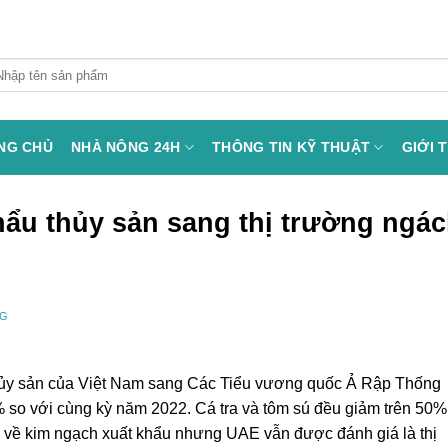
arch
:
NG CHỦ
NHÀ NÔNG 24H
THÔNG TIN KỸ THUẬT
GIỚI 
hẩu thủy sản sang thị trường ngá
NG
thủy sản của Việt Nam sang Các Tiểu vương quốc Ả Rập Thống
% so với cùng kỳ năm 2022. Cá tra và tôm sú đều giảm trên 50%
u về kim ngạch xuất khẩu nhưng UAE vẫn được đánh giá là thị