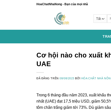
Chuyển
HoaChatNhaNong - Bạn của mọi nhà
đến
nội
Se
dung
for
TRA
Cơ hội nào cho xuất k
UAE
ĐÃ ĐĂNG TRÊN
08/08/2023
BỞI
HÓA CHẤT NHÀ NÔ
Trong 6 tháng đầu năm 2023, xuất khẩu 
nhất (UAE) đạt 17,5 triệu USD, giảm 50,5
tôm chân trắng giảm tới 73%. Dù giảm sâ