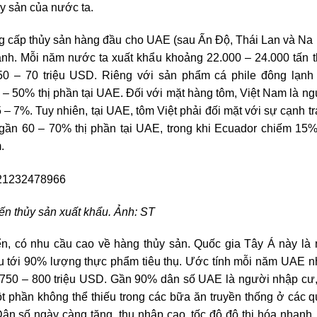
y sản của nước ta.
ng cấp thủy sản hàng đầu cho UAE (sau Ấn Độ, Thái Lan và Na
lạnh. Mỗi năm nước ta xuất khẩu khoảng 22.000 – 24.000 tấn 
 50 – 70 triệu USD. Riêng với sản phẩm cá phile đông lạnh
– 50% thị phần tại UAE. Đối với mặt hàng tôm, Việt Nam là n
 – 7%. Tuy nhiên, tại UAE, tôm Việt phải đối mặt với sự cạnh t
gần 60 – 70% thị phần tại UAE, trong khi Ecuador chiếm 15%
m.
ến thủy sản xuất khẩu. Ảnh: ST
iển, có nhu cầu cao về hàng thủy sản. Quốc gia Tây Á này là
ẩu tới 90% lượng thực phẩm tiêu thụ. Ước tính mỗi năm UAE 
iá 750 – 800 triệu USD. Gần 90% dân số UAE là người nhập cư
t phần không thể thiếu trong các bữa ăn truyền thống ở các 
ân số ngày càng tăng, thu nhập cao, tốc độ đô thị hóa nhanh,