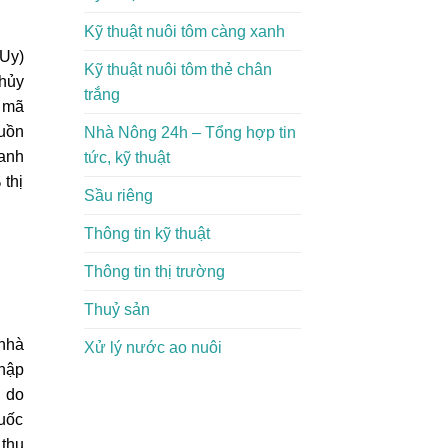
Kỹ thuật nuôi tôm càng xanh
 Uy)
Kỹ thuật nuôi tôm thẻ chân
thủy
trắng
 mã
guồn
Nhà Nông 24h – Tổng hợp tin
ranh
tức, kỹ thuật
 thị
Sầu riêng
Thông tin kỹ thuật
Thông tin thị trường
Thuỷ sản
 nhà
Xử lý nước ao nuôi
nhập
, do
quốc
 thu