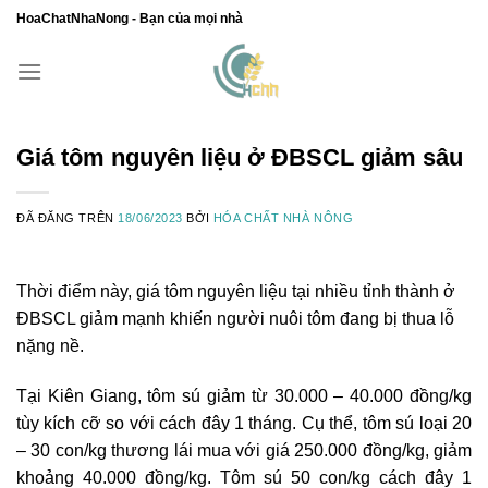
Chuyển
HoaChatNhaNong - Bạn của mọi nhà
đến
nội
dung
Giá tôm nguyên liệu ở ĐBSCL giảm sâu
ĐÃ ĐĂNG TRÊN
18/06/2023
BỞI
HÓA CHẤT NHÀ NÔNG
Thời điểm này, giá tôm nguyên liệu tại nhiều tỉnh thành ở
ĐBSCL giảm mạnh khiến người nuôi tôm đang bị thua lỗ
nặng nề.
Tại Kiên Giang, tôm sú giảm từ 30.000 – 40.000 đồng/kg
tùy kích cỡ so với cách đây 1 tháng. Cụ thể, tôm sú loại 20
– 30 con/kg thương lái mua với giá 250.000 đồng/kg, giảm
khoảng 40.000 đồng/kg. Tôm sú 50 con/kg cách đây 1