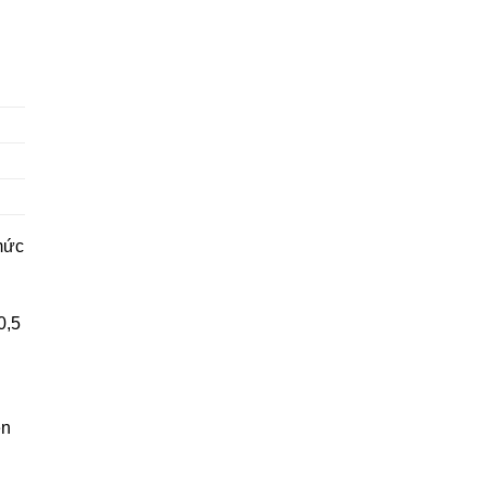
mức
0,5
ện