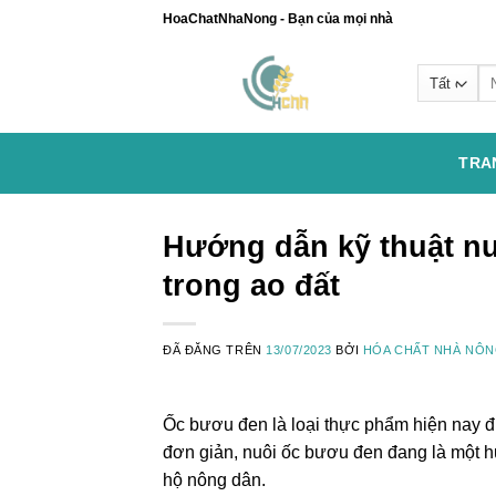
Chuyển
HoaChatNhaNong - Bạn của mọi nhà
đến
nội
Se
dung
for
TRA
Hướng dẫn kỹ thuật n
trong ao đất
ĐÃ ĐĂNG TRÊN
13/07/2023
BỞI
HÓA CHẤT NHÀ NÔ
Ốc bươu đen là loại thực phẩm hiện nay đ
đơn giản, nuôi ốc bươu đen đang là một hư
hộ nông dân.