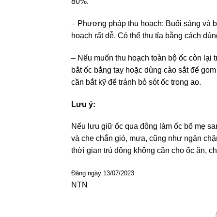
80%.
– Phương pháp thu hoạch: Buổi sáng và buổ
hoạch rất dễ. Có thể thu tỉa bằng cách dù
– Nếu muốn thu hoạch toàn bộ ốc còn lại tr
bắt ốc bằng tay hoặc dùng cào sắt để gom 
cần bắt kỹ để tránh bỏ sót ốc trong ao.
Lưu ý:
Nếu lưu giữ ốc qua đông làm ốc bố mẹ san
và che chắn gió, mưa, cũng như ngăn chặn 
thời gian trú đông không cần cho ốc ăn, ch
Đăng ngày 13/07/2023
NTN