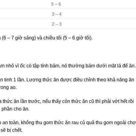
5 – 6
3 – 4
2 – 3
6 – 7 giờ sáng) và chiều tối (5 – 6 giờ tối).
m nhỏ vì ốc có tập tính bám, nó thường bám dưới mặt lá để ăn
ăn tinh 1 lần. Lượng thức ăn được điều chỉnh theo khả năng ăn
trong ao.
 thức ăn lần trước, nếu thấy còn thức ăn cũ thì phải vớt hết rồi
u phần cho ăn.
o an toàn, không thu gom thức ăn rau củ quả thu gom ngoài chợ
sẽ bị chết.