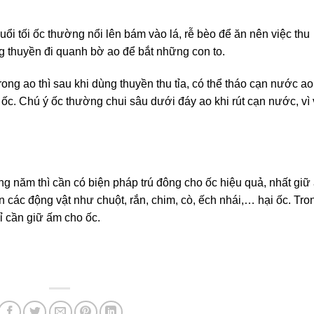
i tối ốc thường nổi lên bám vào lá, rễ bèo để ăn nên việc thu
ng thuyền đi quanh bờ ao để bắt những con to.
ong ao thì sau khi dùng thuyền thu tỉa, có thể tháo cạn nước ao
ốc. Chú ý ốc thường chui sâu dưới đáy ao khi rút cạn nước, vì
g năm thì cần có biện pháp trú đông cho ốc hiệu quả, nhất giữ
các động vật như chuột, rắn, chim, cò, ếch nhái,… hại ốc. Tro
ỉ cần giữ ấm cho ốc.