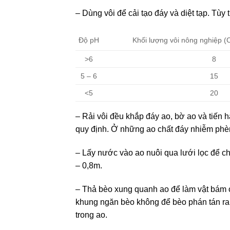
– Dùng vôi để cải tạo đáy và diệt tạp. Tù
Khối lượng vôi nông nghiệp 
Độ pH
>6
8
5 – 6
15
<5
20
– Rải vôi đều khắp đáy ao, bờ ao và tiến
quy định. Ở những ao chất đáy nhiễm phèn
– Lấy nước vào ao nuôi qua lưới lọc để ch
– 0,8m.
– Thả bèo xung quanh ao để làm vật bám ch
khung ngăn bèo không để bèo phán tán ra 
trong ao.