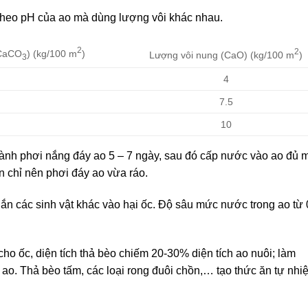
y theo pH của ao mà dùng lượng vôi khác nhau.
2
2
(CaCO
) (kg/100 m
)
Lượng vôi nung (CaO) (kg/100 m
)
3
4
7.5
10
 hành phơi nắng đáy ao 5 – 7 ngày, sau đó cấp nước vào ao đủ 
 chỉ nên phơi đáy ao vừa ráo.
ắn các sinh vật khác vào hại ốc. Độ sâu mức nước trong ao từ 
o ốc, diện tích thả bèo chiếm 20-30% diện tích ao nuôi; làm
ao. Thả bèo tấm, các loại rong đuôi chồn,… tạo thức ăn tự nhi