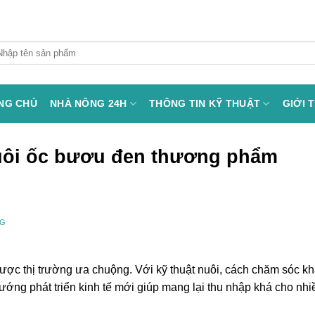
arch
:
NG CHỦ
NHÀ NÔNG 24H
THÔNG TIN KỸ THUẬT
GIỚI 
uôi ốc bươu đen thương phẩm
NG
ược thị trường ưa chuộng. Với kỹ thuật nuôi, cách chăm sóc k
ớng phát triển kinh tế mới giúp mang lại thu nhập khá cho nhi