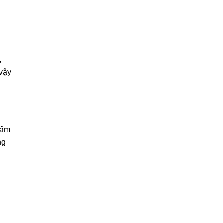
,
 vậy
 ấm
ng