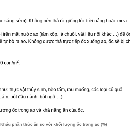
 hoặc sáng sớm). Không nên thả ốc giống lúc trời nắng hoặc mưa
ổi trên mặt nước ao (tấm xốp, lá chuối, vật liệu nổi khác,…) để ố
ẽ tự bò ra ao. Không được thả trực tiếp ốc xuống ao, ốc sẽ bị c
2
00 con/m
.
 như: thực vật thủy sinh, bèo tấm, rau muống, các loại củ quả
t cám, bột đậu nành, bột ngô….).
lượng ốc trong ao và khả năng ăn của ốc.
Khẩu phần thức ăn so với khối lượng ốc trong ao (%)