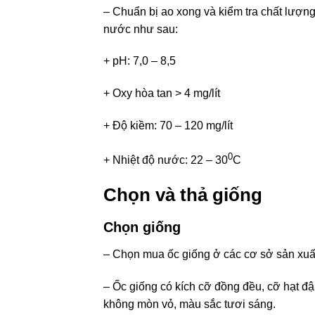
– Chuẩn bị ao xong và kiểm tra chất lượng 
nước như sau:
+ pH: 7,0 – 8,5
+ Oxy hòa tan > 4 mg/lít
+ Độ kiềm: 70 – 120 mg/lít
0
+ Nhiệt độ nước: 22 – 30
C
Chọn và thả giống
Chọn giống
– Chọn mua ốc giống ở các cơ sở sản xuất 
– Ốc giống có kích cỡ đồng đều, cỡ hạt đậu
không mòn vỏ, màu sắc tươi sáng.