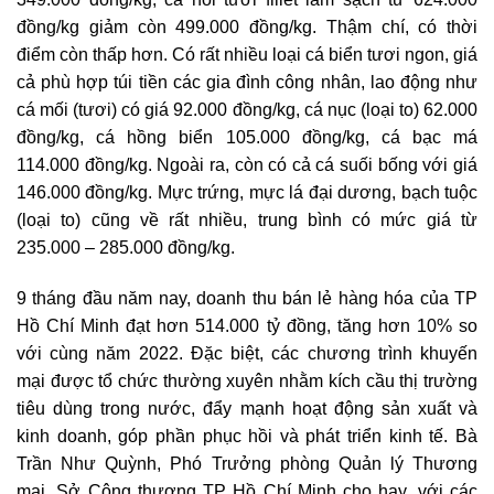
đồng/kg giảm còn 499.000 đồng/kg. Thậm chí, có thời
điểm còn thấp hơn. Có rất nhiều loại cá biển tươi ngon, giá
cả phù hợp túi tiền các gia đình công nhân, lao động như
cá mối (tươi) có giá 92.000 đồng/kg, cá nục (loại to) 62.000
đồng/kg, cá hồng biển 105.000 đồng/kg, cá bạc má
114.000 đồng/kg. Ngoài ra, còn có cả cá suối bống với giá
146.000 đồng/kg. Mực trứng, mực lá đại dương, bạch tuộc
(loại to) cũng về rất nhiều, trung bình có mức giá từ
235.000 – 285.000 đồng/kg.
9 tháng đầu năm nay, doanh thu bán lẻ hàng hóa của TP
Hồ Chí Minh đạt hơn 514.000 tỷ đồng, tăng hơn 10% so
với cùng năm 2022. Đặc biệt, các chương trình khuyến
mại được tổ chức thường xuyên nhằm kích cầu thị trường
tiêu dùng trong nước, đẩy mạnh hoạt động sản xuất và
kinh doanh, góp phần phục hồi và phát triển kinh tế. Bà
Trần Như Quỳnh, Phó Trưởng phòng Quản lý Thương
mại, Sở Công thương TP Hồ Chí Minh cho hay, với các