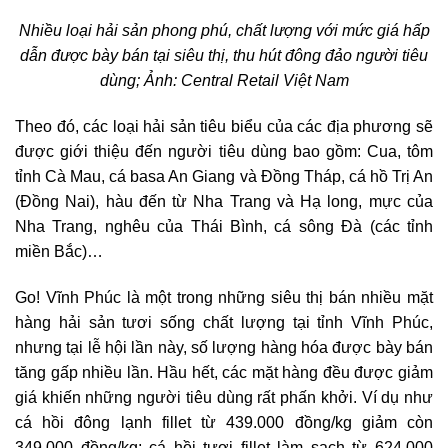
Nhiều loại hải sản phong phú, chất lượng với mức giá hấp
dẫn được bày bán tại siêu thị, thu hút đông đảo người tiêu
dùng; Ảnh: Central Retail Việt Nam
Theo đó, các loại hải sản tiêu biểu của các địa phương sẽ
được giới thiệu đến người tiêu dùng bao gồm: Cua, tôm
tỉnh Cà Mau, cá basa An Giang và Đồng Tháp, cá hồ Trị An
(Đồng Nai), hàu đến từ Nha Trang và Hạ long, mực của
Nha Trang, nghêu của Thái Bình, cá sông Đà (các tỉnh
miền Bắc)…
Go! Vĩnh Phúc là một trong những siêu thị bán nhiều mặt
hàng hải sản tươi sống chất lượng tại tỉnh Vĩnh Phúc,
nhưng tại lễ hội lần này, số lượng hàng hóa được bày bán
tăng gấp nhiều lần. Hầu hết, các mặt hàng đều được giảm
giá khiến những người tiêu dùng rất phấn khởi. Ví dụ như
cá hồi đông lạnh fillet từ 439.000 đồng/kg giảm còn
349.000 đồng/kg; cá hồi tươi fillet làm sạch từ 624.000