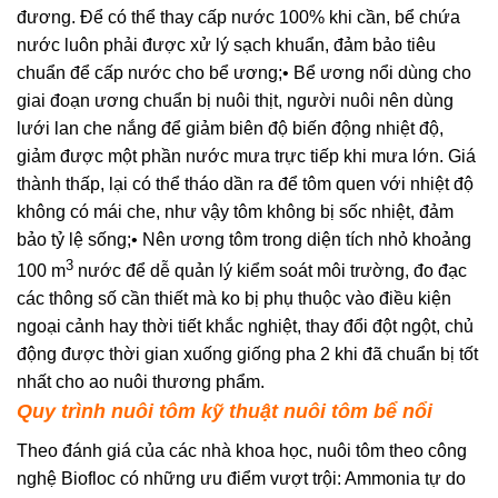
đương. Để có thể thay cấp nước 100% khi cần, bể chứa
nước luôn phải được xử lý sạch khuẩn, đảm bảo tiêu
chuẩn để cấp nước cho bể ương;• Bể ương nổi dùng cho
giai đoạn ương chuẩn bị nuôi thịt, người nuôi nên dùng
lưới lan che nắng để giảm biên độ biến động nhiệt độ,
giảm được một phần nước mưa trực tiếp khi mưa lớn. Giá
thành thấp, lại có thể tháo dần ra để tôm quen với nhiệt độ
không có mái che, như vậy tôm không bị sốc nhiệt, đảm
bảo tỷ lệ sống;• Nên ương tôm trong diện tích nhỏ khoảng
3
100 m
nước để dễ quản lý kiểm soát môi trường, đo đạc
các thông số cần thiết mà ko bị phụ thuộc vào điều kiện
ngoại cảnh hay thời tiết khắc nghiệt, thay đổi đột ngột, chủ
động được thời gian xuống giống pha 2 khi đã chuẩn bị tốt
nhất cho ao nuôi thương phẩm.
Quy trình nuôi tôm
kỹ thuật nuôi tôm bể nổi
Theo đánh giá của các nhà khoa học, nuôi tôm theo công
nghệ Biofloc có những ưu điểm vượt trội: Ammonia tự do