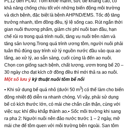
PL12 đến PL40: Tôm khỏe mạnh, sức đề kháng cao, có
khả năng chống chịu tốt với những biến động môi trường
và dịch bệnh, đặc biệt là bệnh AHPND/EMS. Tốc độ tăng
trưởng nhanh, tôm đồng đều, tỷ lệ sống cao. Rút ngắn thời
gian nuôi thương phẩm, giảm chi phí nuôi ban đầu, hạn
chế rủi ro trong quá trình nuôi, tăng vụ nuôi trên năm và
tăng sản lượng.Trong quá trình ương tôm, người nuôi phải
tuân thủ đúng quy trình xử lý nguồn nước đầu vào qua ao
lắng, ao xử lý, ao sẵn sàng, cuối cùng là đến ao nuôi.
Chọn con giống sạch bệnh, chất lượng, ươm trong bể 20 –
30 ngày cho đạt kích cỡ đồng đều thì mới thả ra ao nuôi.
Một số lưu ý
kỹ thuật nuôi tôm bể nổi
3
• Khi sử dụng bể quá nhỏ (dưới 50 m
) có thể làm cho biến
động nhiệt độ diễn ra nhanh chóng. Vì vậy, phải sử dụng
bể có kích thước lớn, có mái che chắn cẩn thận, cùng với
việc sục khí đều khắp thành ao.• Sốc môi trường khi sang
ra pha 2: Người nuôi nên đảo nước trước 1 – 2 ngày, mở
mái che để tôm quen với môi trường bên ngoài. San tôm