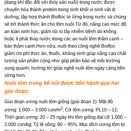
(dạng khí độc đối với thủy sản nuôi) trong nước được
chuyển hóa thành protein trong sinh khối vi sinh vật dị
dưỡng, tập hợp thành Biofloc lơ lửng trong nước và chúng
sẽ trở thành thức ăn cho tôm nuôi.Từ đó, nâng cao mức độ
an toàn sinh học, giảm rủi ro lây nhiễm bệnh do không
hoặc ít phải thay nước trong các ao nuôi tôm thâm canh –
bán thâm canh.Hơn nữa, nuôi theo công nghệ Biofloc
giảm chi phí thức ăn, thuốc, kháng sinh giúp nâng cao chất
lượng sản phẩm cũng như góp phần bảo vệ môi trường
xung quanh, hướng tới giúp nghề nuôi tôm ngày càng bền
vững hơn.
Nuôi tôm trong bể nổi được tiến hành qua hai
giai đoạn:
Giai đoạn ương nuôi tôm giống (giai đoạn 1): Mật độ
2
ương: 1.000 – 3.000 con/m
; Cỡ tôm ương: PL10 – 12;
Thời gian ương: 20 – 25 ngày khi tôm giống đạt cỡ 1.000 –
2.000 con/kg; Tỷ lệ sống: 90 – 95%. Mục đích ương tôm từ