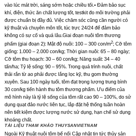
vào lúc mát trời, sáng sớm hoặc chiều tối.• Đảm bảo sục
khí, điện, thức ăn chất lượng tốt, testkit đo môi trường phải
được chuẩn bị đầy đủ. Việc chăm sóc cũng cần người có
kỹ thuật và chuyên môn tốt, túc trực 24/24 để đảm bảo
không có sự cố và quá lâu.Giai đoạn nuôi tôm thương
2
phẩm (giai đoạn 2): Mật độ nuôi: 100 – 300 con/m
; Cỡ tôm
giống: 1.000 – 2.000 con/kg; Thời gian nuôi: 65 – 80 ngày;
Cỡ tôm thu hoạch: 30 – 60 con/kg; Năng suất: 34 – 40
tấn/ha; Tỷ lệ sống: 90 – 95%. Trong quá trình nuôi, chất
thải rắn từ ao phải được lắng lọc kỹ, thu gom thường
xuyên. Sau 100 ngày tuổi, tôm đạt trọng lượng trung bình
30 con/kg tiến hành thu tôm thương phẩm. Ưu điểm của
mô hình này là tỷ lệ sống của tôm rất cao 90 – 100%, do sử
dụng quạt đảo nước liên tục, lắp đặt hệ thống tuần hoàn
nên tiết kiệm được lượng nước sử dụng, hạn chế sử dụng
khoáng chất.
TÀI LIỆU THAM KHẢO THUYSANVIETNAM
Ngoài Kỹ thuật nuôi tôm bể nổi Cập nhật tin tức thủy sản