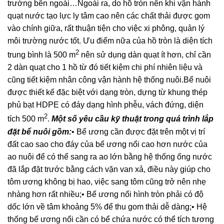
trường bên ngoài…Ngoài ra, do hồ tròn nên khi vận hành
quạt nước tạo lực ly tâm cao nên các chất thải được gom
vào chính giữa, rất thuận tiện cho việc xi phông, quản lý
môi trường nước tốt. Ưu điểm nữa của hồ tròn là diện tích
2
trung bình là 500 m
nên sử dụng dàn quạt ít hơn, chỉ cần
2 dàn quạt cho 1 hồ từ đó tiết kiệm chi phí nhiên liệu và
cũng tiết kiệm nhân công vận hành hệ thống nuôi.Bể nuôi
được thiết kế đặc biệt với dạng tròn, dựng từ khung thép
phủ bạt HDPE có đáy dạng hình phễu, vách đứng, diện
2
tích 500 m
.
Một số yêu cầu kỹ thuật trong quá trình lắp
đặt bể nuôi gồm:
• Bể ương cần được đặt trên một vị trí
đất cao sao cho đáy của bể ương nổi cao hơn nước của
ao nuôi để có thể sang ra ao lớn bằng hệ thống ống nước
đã lắp đặt trước bằng cách vặn van xả, điều này giúp cho
tôm ương không bị hao, việc sang tôm cũng trở nên nhẹ
nhàng hơn rất nhiều;• Bể ương nổi hình tròn phải có độ
dốc lớn về tâm khoảng 5% để thu gom thải dễ dàng;• Hệ
thống bể ương nổi cần có bể chứa nước có thể tích tương