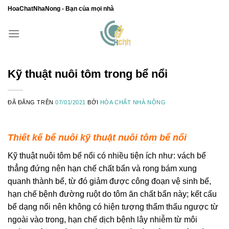
Chuyển
HoaChatNhaNong - Bạn của mọi nhà
đến
nội
dung
Kỹ thuật nuôi tôm trong bể nổi
ĐÃ ĐĂNG TRÊN
07/01/2021
BỞI
HÓA CHẤT NHÀ NÔNG
Thiết kế bể nuôi
kỹ thuật nuôi tôm bể nổi
Kỹ thuật nuôi tôm bể nổi có nhiều tiện ích như: vách bể
thẳng đứng nên hạn chế chất bẩn và rong bám xung
quanh thành bể, từ đó giảm được công đoạn vệ sinh bể,
hạn chế bệnh đường ruột do tôm ăn chất bẩn này; kết cấu
bể dạng nổi nên không có hiện tượng thẩm thấu ngược từ
ngoài vào trong, hạn chế dịch bệnh lây nhiễm từ môi