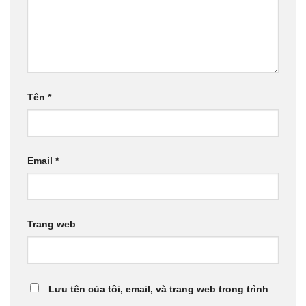
Tên
*
Email
*
Trang web
Lưu tên của tôi, email, và trang web trong trình