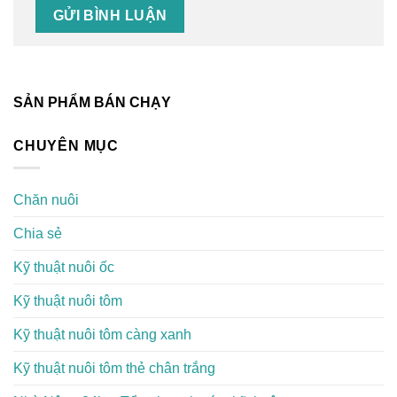
SẢN PHẨM BÁN CHẠY
CHUYÊN MỤC
Chăn nuôi
Chia sẻ
Kỹ thuật nuôi ốc
Kỹ thuật nuôi tôm
Kỹ thuật nuôi tôm càng xanh
Kỹ thuật nuôi tôm thẻ chân trắng