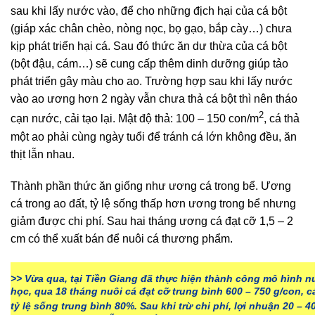
sau khi lấy nước vào, để cho những địch hại của cá bột
(giáp xác chân chèo, nòng nọc, bọ gạo, bắp cày…) chưa
kịp phát triển hại cá. Sau đó thức ăn dư thừa của cá bột
(bột đậu, cám…) sẽ cung cấp thêm dinh dưỡng giúp tảo
phát triển gây màu cho ao. Trường hợp sau khi lấy nước
vào ao ương hơn 2 ngày vẫn chưa thả cá bột thì nên tháo
2
cạn nước, cải tạo lại. Mật độ thả: 100 – 150 con/m
, cá thả
một ao phải cùng ngày tuổi để tránh cá lớn không đều, ăn
thịt lẫn nhau.
Thành phần thức ăn giống như ương cá trong bể. Ương
cá trong ao đất, tỷ lệ sống thấp hơn ương trong bể nhưng
giảm được chi phí. Sau hai tháng ương cá đạt cỡ 1,5 – 2
cm có thể xuất bán để nuôi cá thương phẩm.
>> Vừa qua, tại Tiền Giang đã thực hiện thành công mô hình nu
học, qua 18 tháng nuôi cá đạt cỡ trung bình 600 – 750 g/con, cá
tỷ lệ sống trung bình 80%. Sau khi trừ chi phí, lợi nhuận 20 – 