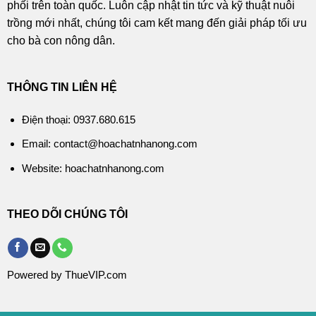
phối trên toàn quốc. Luôn cập nhật tin tức và kỹ thuật nuôi
trồng mới nhất, chúng tôi cam kết mang đến giải pháp tối ưu
cho bà con nông dân.
THÔNG TIN LIÊN HỆ
Điện thoại: 0937.680.615
Email: contact@hoachatnhanong.com
Website: hoachatnhanong.com
THEO DÕI CHÚNG TÔI
Powered by ThueVIP.com