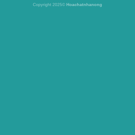
Copyright 2025©
Hoachatnhanong