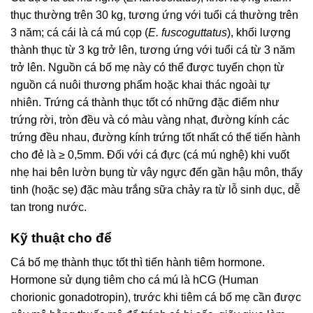
thục thường trên 30 kg, tương ứng với tuổi cá thường trên
3 năm; cá cái là cá mú cọp (
E. fuscoguttatus
), khối lượng
thành thục từ 3 kg trở lên, tương ứng với tuổi cá từ 3 năm
trở lên. Nguồn cá bố mẹ này có thể được tuyển chọn từ
nguồn cá nuôi thương phẩm hoặc khai thác ngoài tự
nhiên. Trứng cá thành thục tốt có những đặc điểm như
trứng rời, tròn đều và có màu vàng nhạt, đường kính các
trứng đều nhau, đường kính trứng tốt nhất có thể tiến hành
cho đẻ là ≥ 0,5mm. Đối với cá đực (cá mú nghệ) khi vuốt
nhẹ hai bên lườn bụng từ vây ngực đến gần hậu môn, thấy
tinh (hoặc sẹ) đặc màu trắng sữa chảy ra từ lỗ sinh dục, dễ
tan trong nước.
Kỹ thuật cho để
Cá bố mẹ thành thục tốt thì tiến hành tiêm hormone.
Hormone sử dụng tiêm cho cá mú là hCG (Human
chorionic gonadotropin), trước khi tiêm cá bố mẹ cần được