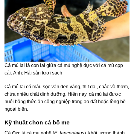
Cá mú lai là con lai giữa cá mú nghệ đực với cá mú cọp
cái. Ảnh: Hải sản tươi sạch
Cá mú lai có màu sọc vằn đen vàng, thịt dai, chắc và thơm,
chứa nhiều chất dinh dưỡng. Hiện nay, cá mú lai được
nuôi bằng thức ăn công nghiệp trong ao đất hoặc lồng bè
ngoài biển.
Kỹ thuật chọn cá bố mẹ
Cá đực là cá mú nghệ (
E. lanceolatus
), khối lượng thành