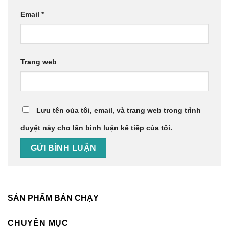
Email
*
Trang web
Lưu tên của tôi, email, và trang web trong trình
duyệt này cho lần bình luận kế tiếp của tôi.
SẢN PHẨM BÁN CHẠY
CHUYÊN MỤC