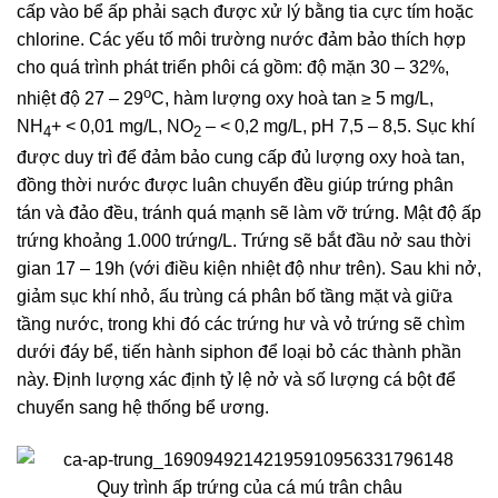
cấp vào bể ấp phải sạch được xử lý bằng tia cực tím hoặc
chlorine. Các yếu tố môi trường nước đảm bảo thích hợp
cho quá trình phát triển phôi cá gồm: độ mặn 30 – 32%,
o
nhiệt độ 27 – 29
C, hàm lượng oxy hoà tan ≥ 5 mg/L,
NH
+ < 0,01 mg/L, NO
– < 0,2 mg/L, pH 7,5 – 8,5. Sục khí
4
2
được duy trì để đảm bảo cung cấp đủ lượng oxy hoà tan,
đồng thời nước được luân chuyển đều giúp trứng phân
tán và đảo đều, tránh quá mạnh sẽ làm vỡ trứng. Mật độ ấp
trứng khoảng 1.000 trứng/L. Trứng sẽ bắt đầu nở sau thời
gian 17 – 19h (với điều kiện nhiệt độ như trên). Sau khi nở,
giảm sục khí nhỏ, ấu trùng cá phân bố tầng mặt và giữa
tầng nước, trong khi đó các trứng hư và vỏ trứng sẽ chìm
dưới đáy bể, tiến hành siphon để loại bỏ các thành phần
này. Định lượng xác định tỷ lệ nở và số lượng cá bột để
chuyển sang hệ thống bể ương.
Quy trình ấp trứng của cá mú trân châu