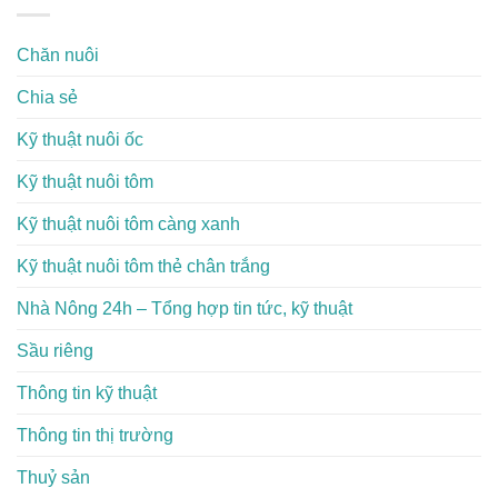
Chăn nuôi
Chia sẻ
Kỹ thuật nuôi ốc
Kỹ thuật nuôi tôm
Kỹ thuật nuôi tôm càng xanh
Kỹ thuật nuôi tôm thẻ chân trắng
Nhà Nông 24h – Tổng hợp tin tức, kỹ thuật
Sầu riêng
Thông tin kỹ thuật
Thông tin thị trường
Thuỷ sản