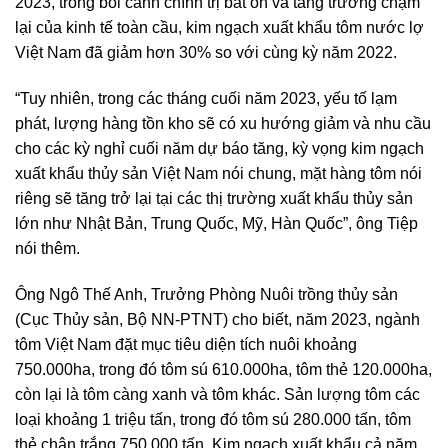
2023, trong bối cảnh chính trị bất ổn và tăng trưởng chậm
lại của kinh tế toàn cầu, kim ngạch xuất khẩu tôm nước lợ
Việt Nam đã giảm hơn 30% so với cùng kỳ năm 2022.
“Tuy nhiên, trong các tháng cuối năm 2023, yếu tố lạm
phát, lượng hàng tồn kho sẽ có xu hướng giảm và nhu cầu
cho các kỳ nghỉ cuối năm dự báo tăng, kỳ vọng kim ngạch
xuất khẩu thủy sản Việt Nam nói chung, mặt hàng tôm nói
riêng sẽ tăng trở lại tại các thị trường xuất khẩu thủy sản
lớn như Nhật Bản, Trung Quốc, Mỹ, Hàn Quốc”, ông Tiệp
nói thêm.
Ông Ngô Thế Anh, Trưởng Phòng Nuôi trồng thủy sản
(Cục Thủy sản, Bộ NN-PTNT) cho biết, năm 2023, ngành
tôm Việt Nam đặt mục tiêu diện tích nuôi khoảng
750.000ha, trong đó tôm sú 610.000ha, tôm thẻ 120.000ha,
còn lại là tôm càng xanh và tôm khác. Sản lượng tôm các
loại khoảng 1 triệu tấn, trong đó tôm sú 280.000 tấn, tôm
thẻ chân trắng 750.000 tấn. Kim ngạch xuất khẩu cả năm