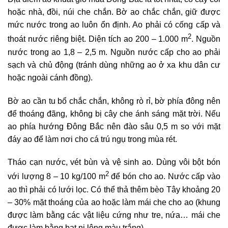
hoặc nhà, đồi, núi che chắn. Bờ ao chắc chắn, giữ được
mức nước trong ao luôn ổn định. Ao phải có cống cấp và
2
thoát nước riêng biệt. Diện tích ao 200 – 1.000 m
. Nguồn
nước trong ao 1,8 – 2,5 m. Nguồn nước cấp cho ao phải
sạch và chủ động (tránh dùng những ao ở xa khu dân cư
hoặc ngoài cánh đồng).
Bờ ao cần tu bổ chắc chắn, không rò rỉ, bờ phía đông nên
để thoáng đãng, không bị cây che ánh sáng mặt trời. Nếu
ao phía hướng Đông Bắc nên đào sâu 0,5 m so với mặt
đáy ao để làm nơi cho cá trú ngụ trong mùa rét.
Tháo cạn nước, vét bùn và vệ sinh ao. Dùng vôi bột bón
2
với lượng 8 – 10 kg/100 m
để bón cho ao. Nước cấp vào
ao thì phải có lưới lọc. Có thể thả thêm bèo Tây khoảng 20
– 30% mặt thoáng của ao hoặc làm mái che cho ao (khung
được làm bằng các vật liệu cứng như tre, nứa… mái che
được làm bằng bạt ni lông màu trắng).