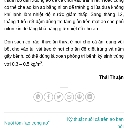
thành bó dìm xuống ao để cá chui vào tránh rét. Hoặc cũng
có thể che ao kín ao bằng nilon để tránh gió lùa đưa không
khí lạnh làm nhiệt độ nước giảm thấp. Sang tháng 12,
tháng 1 trời rét đậm dùng tre làm giàn trên mặt ao che phủ
nilon kín để tăng khả năng giữ nhiệt độ cho ao.
Dọn sạch cỏ, rác, thức ăn thừa ở nơi cho cá ăn, dùng vôi
bột cho vào túi vải treo ở nơi cho ăn để diệt trùng và nấm
gây bệnh, có thể dùng lá xoan phòng trị bệnh ký sinh trùng
3
với 0,3 – 0,5 kg/m
.
Thái Thuận
Kỹ thuật nuôi cá trên ao bán
Nuôi tôm “ao trong ao”
nổi