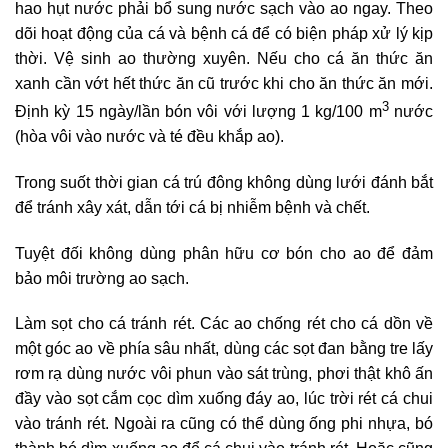
hao hụt nước phải bổ sung nước sạch vào ao ngay. Theo
dõi hoạt động của cá và bệnh cá để có biện pháp xử lý kịp
thời. Vệ sinh ao thường xuyên. Nếu cho cá ăn thức ăn
xanh cần vớt hết thức ăn cũ trước khi cho ăn thức ăn mới.
3
Định kỳ 15 ngày/lần bón vôi với lượng 1 kg/100 m
nước
(hòa vôi vào nước và té đều khắp ao).
Trong suốt thời gian cá trú đông không dùng lưới đánh bắt
để tránh xây xát, dẫn tới cá bị nhiễm bệnh và chết.
Tuyệt đối không dùng phân hữu cơ bón cho ao để đảm
bảo môi trường ao sạch.
Làm sọt cho cá tránh rét. Các ao chống rét cho cá dồn về
một góc ao về phía sâu nhất, dùng các sọt đan bằng tre lấy
rơm rạ dùng nước vôi phun vào sát trùng, phơi thật khô ấn
đầy vào sọt cắm cọc dìm xuống đáy ao, lúc trời rét cá chui
vào tránh rét. Ngoài ra cũng có thể dùng ống phi nhựa, bó