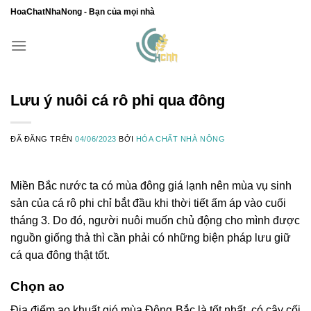
Chuyển
HoaChatNhaNong - Bạn của mọi nhà
đến
nội
dung
Lưu ý nuôi cá rô phi qua đông
ĐÃ ĐĂNG TRÊN
04/06/2023
BỞI
HÓA CHẤT NHÀ NÔNG
Miền Bắc nước ta có mùa đông giá lạnh nên mùa vụ sinh
sản của cá rô phi chỉ bắt đầu khi thời tiết ấm áp vào cuối
tháng 3. Do đó, người nuôi muốn chủ động cho mình được
nguồn giống thả thì cần phải có những biện pháp lưu giữ
cá qua đông thật tốt.
Chọn ao
Địa điểm ao khuất gió mùa Đông Bắc là tốt nhất, có cây cối