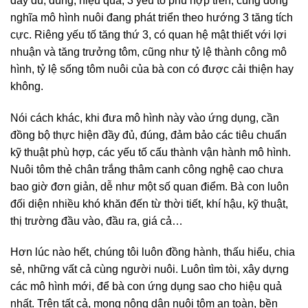
đầy đủ, đúng, hiệu quả, 3 yếu tố phù hợp trên, cũng đồng
nghĩa mô hình nuôi đang phát triển theo hướng 3 tăng tích
cực. Riêng yếu tố tăng thứ 3, có quan hệ mật thiết với lợi
nhuận và tăng trưởng tôm, cũng như tỷ lệ thành công mô
hình, tỷ lệ sống tôm nuôi của bà con có được cải thiện hay
không.
Nói cách khác, khi đưa mô hình này vào ứng dụng, cần
đồng bộ thực hiện đầy đủ, đúng, đảm bảo các tiêu chuẩn
kỹ thuật phù hợp, các yếu tố cấu thành vận hành mô hình.
Nuôi tôm thẻ chân trắng thâm canh công nghệ cao chưa
bao giờ đơn giản, dễ như một số quan điểm. Bà con luôn
đối diện nhiều khó khăn đến từ thời tiết, khí hậu, kỹ thuật,
thị trường đầu vào, đầu ra, giá cả…
Hơn lúc nào hết, chúng tôi luôn đồng hành, thấu hiểu, chia
sẻ, những vất cả cùng người nuôi. Luôn tìm tòi, xây dựng
các mô hình mới, để bà con ứng dụng sao cho hiệu quả
nhất. Trên tất cả, mong nông dân nuôi tôm an toàn, bền