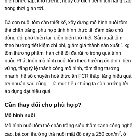
biến phức tạp, khó lường, nguy cơ dịch bệnh tôm tăng cao
trong thời gian tới.
Bà con nuôi tôm cần thiết kế, xây dựng mô hình nuôi tôm
thẻ chân trắng, phù hợp tình hình thực tế, đảm bảo chủ
động đối phó thiên tai, diễn biến thời tiết. Sản xuất tôm
theo hướng tiết kiệm chi phí, giảm giá thành sản xuất 1 kg
tôm thương phẩm, hạn chế tối đa rủi ro trong quá trình
nuôi. Phát triển mô hình nuôi tôm theo hướng ổn định, bền
vững, tăng tỷ lệ thành công mô hình, tôm tăng trưởng
nhanh, hệ số chuyển hoá thức ăn FCR thấp, tăng hiệu quả
lợi nhuận sau cùng… là mục tiêu chúng ta cần hướng tới,
áp dụng đạt hiệu quả.
Cần thay đổi cho phù hợp?
Mô hình nuôi
Mô hình nuôi tôm thẻ chân trắng siêu thâm canh công nghệ
2
cao, bà con thường thả nuôi mật độ dày ≥ 250 con/m
, ở