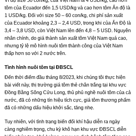
Ví dụ size 50 con/kg, của Việt Nam là 4 USD/kg, cao hơn
tôm của Ecuador đến 1,5 USD/kg và cao hơn tôm Ấn độ là
1 USD/kg. Đối với size 50 – 60 con/kg, chi phí sản xuất
của Ecuador khoảng 2,3 – 2,4 USD, trong khi của Ấn Độ là
3,4 – 3,8 USD, còn Việt Nam lên đến 4,8 – 5 USD. Nguyên
nhân chính, do giá thành sản xuất tôm Việt Nam quá cao,
nhưng tỷ lệ mô hình nuôi tôm thành công của Việt Nam
thấp hơn so với 2 nước trên.
Tình hình nuôi tôm tại ĐBSCL
Đến thời điểm đầu tháng 8/2023, khi chúng tôi thực hiện
bài viết này, thị trường giá tôm thẻ chân trắng tại khu vực
Đồng Bằng Sông Cửu Long, thủ phủ nghề nuôi tôm của cả
nước, đã có những tín hiệu tích cực, giá tôm thương phẩm
đã có những dấu hiệu khởi sắc, tăng nhẹ.
Tuy nhiên, với tình trạng biến đổi khí hậu diễn ra ngày
càng nghiêm trọng, chu kỳ khô hạn khu vực ĐBSCL diễn