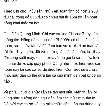
Ảnh:
KS.
Theo Chi cục Thủy sản Phú Yên, toàn tỉnh có hơn 1.900
tàu cá, trong đó 655 tàu có chiều dài từ 15m trở lên hoạt
động khai thác xa bờ .
Ông Đào Quang Minh, Chi cục trưởng Chi cục Thủy sản,
thông tin: “Hằng năm, ngư dân Phú Yên có nhu cầu cải
hoán, sửa chữa tàu cá để đảm bảo vươn khơi an toàn là
rất lớn. Tuy nhiên, đối với những tàu cá cải hoán, tức thay
đổi công suất máy, kích thước vỏ tàu gọi là sửa chữa lớn
thì phải được cấp giấy phép. Cũng như thực hiện việc cải
hoán này tại các cơ sở đủ điều kiện. Còn việc sửa chữa
nhỏ, ngư dân có thể đưa tàu cá của mình đến bất kỳ cơ sở
nào”.
Về phía Chi cục Thủy sản sẽ tạo mọi điều kiện thuận lợi,
cũng như hướng dẫn ngư dân làm các thủ tục thuận lợi.
Đối với các cơ sở và thợ sửa chữa cần tuân thủ đúng quy