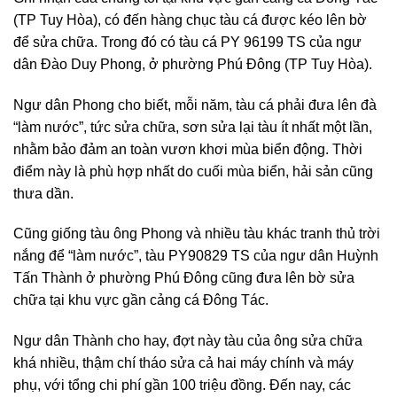
(TP Tuy Hòa), có đến hàng chục tàu cá được kéo lên bờ
để sửa chữa. Trong đó có tàu cá PY 96199 TS của ngư
dân Đào Duy Phong, ở phường Phú Đông (TP Tuy Hòa).
Ngư dân Phong cho biết, mỗi năm, tàu cá phải đưa lên đà
“làm nước”, tức sửa chữa, sơn sửa lại tàu ít nhất một lần,
nhằm bảo đảm an toàn vươn khơi mùa biển động. Thời
điểm này là phù hợp nhất do cuối mùa biển, hải sản cũng
thưa dần.
Cũng giống tàu ông Phong và nhiều tàu khác tranh thủ trời
nắng để “làm nước”, tàu PY90829 TS của ngư dân Huỳnh
Tấn Thành ở phường Phú Đông cũng đưa lên bờ sửa
chữa tại khu vực gần cảng cá Đông Tác.
Ngư dân Thành cho hay, đợt này tàu của ông sửa chữa
khá nhiều, thậm chí tháo sửa cả hai máy chính và máy
phụ, với tổng chi phí gần 100 triệu đồng. Đến nay, các