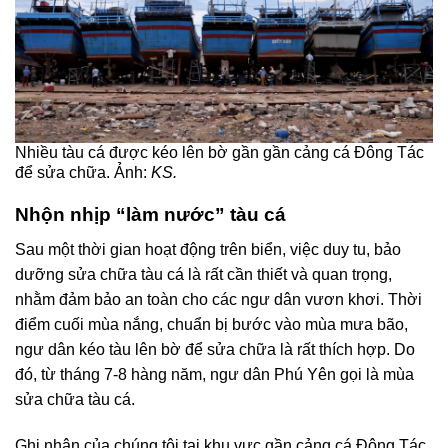
Nhiều tàu cá được kéo lên bờ gần gần cảng cá Đông Tác
để sửa chữa. Ảnh:
KS.
Nhộn nhịp “làm nước” tàu cá
Sau một thời gian hoạt động trên biển, việc duy tu, bảo
dưỡng sửa chữa tàu cá là rất cần thiết và quan trọng,
nhằm đảm bảo an toàn cho các ngư dân vươn khơi. Thời
điểm cuối mùa nắng, chuẩn bị bước vào mùa mưa bão,
ngư dân kéo tàu lên bờ để sửa chữa là rất thích hợp. Do
đó, từ tháng 7-8 hàng năm, ngư dân Phú Yên gọi là mùa
sửa chữa tàu cá.
Ghi nhận của chúng tôi tại khu vực gần cảng cá Đông Tác