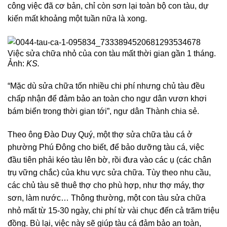
công việc đã cơ bản, chỉ còn sơn lại toàn bộ con tàu, dự
kiến mất khoảng một tuần nữa là xong.
Việc sửa chữa nhỏ của con tàu mất thời gian gần 1 tháng.
Ảnh:
KS.
“Mặc dù sửa chữa tốn nhiều chi phí nhưng chủ tàu đều
chấp nhận để đảm bảo an toàn cho ngư dân vươn khơi
bám biển trong thời gian tới”, ngư dân Thành chia sẻ.
Theo ông Đào Duy Quý, một thợ sửa chữa tàu cá ở
phường Phú Đông cho biết, để bảo dưỡng tàu cá, việc
đầu tiên phải kéo tàu lên bờ, rồi đưa vào các ụ (các chân
trụ vững chắc) của khu vực sửa chữa. Tùy theo nhu cầu,
các chủ tàu sẽ thuê thợ cho phù hợp, như thợ máy, thợ
sơn, làm nước… Thông thường, một con tàu sửa chữa
nhỏ mất từ 15-30 ngày, chi phí từ vài chục đến cả trăm triệu
đồng. Bù lại, việc này sẽ giúp tàu cá đảm bảo an toàn,