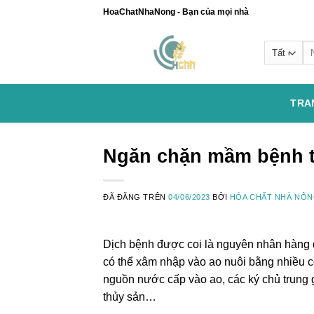
Chuyển
HoaChatNhaNong - Bạn của mọi nhà
đến
nội
Se
dung
for
TRA
Ngăn chặn mầm bệnh t
ĐÃ ĐĂNG TRÊN
04/06/2023
BỞI
HÓA CHẤT NHÀ NÔ
Dịch bệnh được coi là nguyên nhân hàng đ
có thể xâm nhập vào ao nuôi bằng nhiều 
nguồn nước cấp vào ao, các ký chủ trung 
thủy sản…