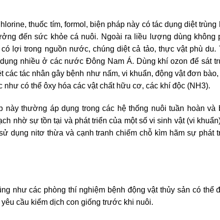
lorine, thuốc tím, formol, biện pháp này có tác dụng diệt trùng
hưởng đến sức khỏe cá nuôi. Ngoài ra liều lượng dùng không
có lợi trong nguồn nước, chúng diệt cả tảo, thực vật phù du.
ử dụng nhiều ở các nước Đông Nam Á. Dùng khí ozon để sát t
t các tác nhân gây bệnh như nấm, vi khuẩn, động vật đơn bào
 như có thể ôxy hóa các vật chất hữu cơ, các khí độc (NH
3
).
này thường áp dụng trong các hệ thống nuôi tuần hoàn và 
 nhờ sự tồn tại và phát triển của một số vi sinh vật (vi khuẩn
ử dụng nitơ thừa và cạnh tranh chiếm chỗ kìm hãm sự phát t
ũng như các phòng thí nghiệm bệnh động vật thủy sản có thể
yêu cầu kiểm dịch con giống trước khi nuôi.