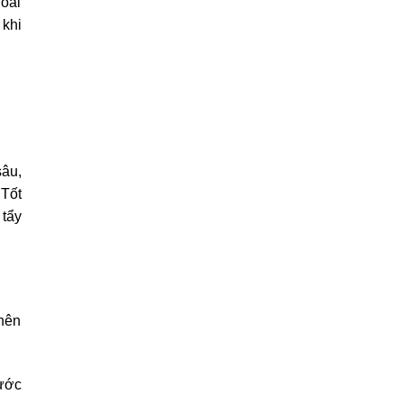
loài
 khi
sâu,
 Tốt
 tẩy
 nên
nước