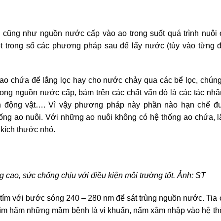
 cũng như nguồn nước cấp vào ao trong suốt quá trình nuôi
t trong số các phương pháp sau để lấy nước (tùy vào từng 
o chứa để lắng lọc hay cho nước chảy qua các bể lọc, chúng
trong nguồn nước cấp, bám trên các chất vẩn đó là các tác nhâ
nh động vật…. Vì vậy phương pháp này phần nào hạn chế đ
hống ao nuôi. Với những ao nuôi không có hệ thống ao chứa, 
 kích thước nhỏ.
 cao, sức chống chịu với điều kiện môi trường tốt. Ảnh: ST
ím với bước sóng 240 – 280 nm để sát trùng nguồn nước. Tia
, kìm hãm những mầm bệnh là vi khuẩn, nấm xâm nhập vào hệ t