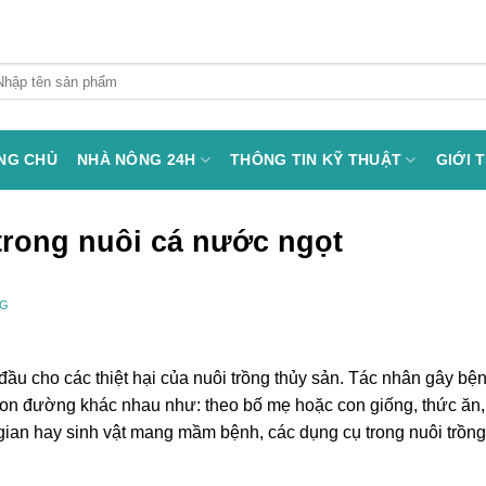
arch
:
NG CHỦ
NHÀ NÔNG 24H
THÔNG TIN KỸ THUẬT
GIỚI 
rong nuôi cá nước ngọt
NG
ầu cho các thiệt hại của nuôi trồng thủy sản. Tác nhân gây bệ
con đường khác nhau như: theo bố mẹ hoặc con giống, thức ăn,
gian hay sinh vật mang mầm bệnh, các dụng cụ trong nuôi trồng