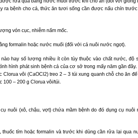
 được rửa qua bằng nước muối trước khi cho ăn (đối với giống 
 ra bệnh cho cá, thức ăn tươi sống cần được nấu chín trước
 tượng vón cục, nhiễm nấm mốc.
bằng formalin hoặc nước muối (đối với cá nuôi nước ngọt).
 nào hay số lượng nhiều ít còn tùy thuộc vào chất nước, độ 
 tình hình phát sinh bệnh cá của cơ sở trong mấy năm gần đây.
c Clorua vôi (CaOCl
2
) treo 2 – 3 túi xung quanh chỗ cho ăn để
c 100 – 200 g Clorua vôi/túi.
g cụ nuôi (xô, chậu, vợt) chứa mầm bệnh do đó dụng cụ nuôi
thuốc tím hoặc formalin và trước khi dùng cần rửa lại qua 