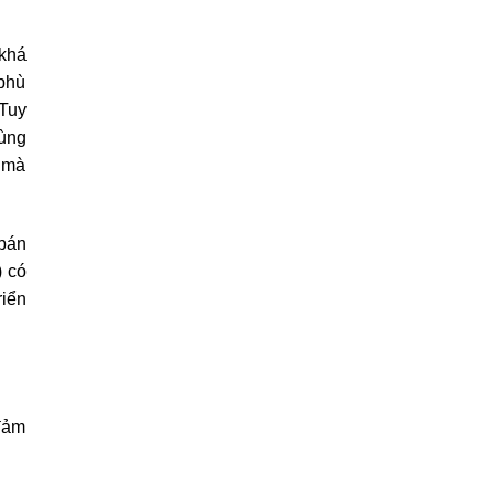
 khá
 phù
 Tuy
rùng
, mà
bán
) có
riển
 đảm