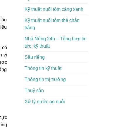
Kỹ thuật nuôi tôm càng xanh
 cần
Kỹ thuật nuôi tôm thẻ chân
điều
trắng
Nhà Nông 24h – Tổng hợp tin
tức, kỹ thuật
 có
n vi
Sầu riêng
ược
Thông tin kỹ thuật
lắng
Thông tin thị trường
Thuỷ sản
Xử lý nước ao nuôi
 cực
hống