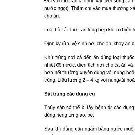
Đối với thức ăn là động vật tươi sống cần
nước ngọt). Thậm chí vào mùa thường xảy
cho ăn.
Loại bỏ các thức ăn tổng hợp khi có hiện
Định kỳ rửa, vệ sinh nơi cho ăn, khay ăn 
Khử trùng nơi cá đến ăn dùng loại thuốc
nhiệt độ nước, diện tích nơi cho cá ăn và
hơn hết thường xuyên dùng vôi nung hoặ
trùng. Liều lượng 2 – 4 kg vôi nung/túi hoặ
Sát trùng các dụng cụ
Thủy sản có thể bị lây bệnh từ các dụn
dùng riêng từng ao, bể.
Sau khi dùng cần ngâm bằng nước muối, 