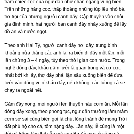
trăm chiếc cọc của ngư dân như chắn ngang vùng biển.
Trên những hàng cọc, thấp thoáng những túp lều nhỏ bé,
trơ trọi của những người canh đáy. Cập thuyền vào chòi
gia đình mình, hai người bạn canh đáy nhảy xuống để lấy
đồ ăn và nước ngọt.
Theo anh Hai Tý, người canh đáy nơi đây, trung bình
khoảng nửa tháng các anh lại ra biển đi đáy một lần, mỗi
lần chừng 3 – 4 ngày, tùy theo thời gian con nước. Trong
nghề đóng đáy, khâu găm lưới là quan trọng và cơ cực
nhất bởi khi ấy, thợ đáy phải lặn sâu xuống biển để đưa
lưới vào đúng vị trí khẩu đáy, nếu không, các luồng cá sẽ
chạy ra ngoài hết.
Găm đáy xong, mọi người lên thuyền nấu cơm ăn. Mỗi lần
đóng đáy xong, theo phong tục, ngư dân thường làm mâm
cơm sơ sài cúng biển gọi là chút lòng thành để mong Trời
đất phù hộ cho cá, tôm nặng đáy. Lần này, lễ cúng là một
đôi gà trống làm thịt sẵn mà anh Ba Kỳ mua ở cảng cá