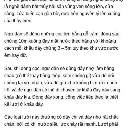
là nghề đánh bắt thủy hải sản vùng ven sông lớn, cửa
sông, cửa biển cạn gần bờ, dựa trên nguyên lý lên xuống
của thủy triều.
Ngư dân sẽ dùng những cọc lớn bằng gỗ tràm, đóng sâu
chừng 10m xuống đáy mặt nước theo hàng với khoảng
cách mỗi khẩu đáy chừng 3 – 5m tùy theo khu vực nước
êm hay dữ.
Sau khi đóng cọc, ngư dân sẽ dùng dây nhợ làm bằng
chão (có thể thay bằng thép, kẽm chống gỉ) vừa để nối
chúng lại với nhau, vừa để giữ cho không bị nước cuốn
trôi và để ngư dân có thể di chuyển từ khẩu đáy này sang
khẩu đáy kia. Đóng đáy xong, công việc tiếp theo là thiết
kế lưới ở khẩu đáy.
Các loại lưới này thường có dây chì và dây nhợ rất chắc
chắn, bởi có khi nước siết, lực chảy rất mạnh. Lưới phải