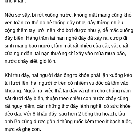
khó khăn.
Nếu sơ sẩy, bị rớt xuống nước, không mất mạng cũng khó
vẹn toàn cơ thể do hệ thống dây nhợ, dây thừng nhiều,
cộng thêm tay lưới nên khó bơi được như ý, dễ mắc xuống
đáy biển. Hàng trăm tai nạn nghề đáy đã xảy ra, cướp đi
sinh mạng bao người, làm mất rất nhiều của cải, vật chất
của ngư dân. tai nạn thường chỉ xảy vào mùa mưa bão,
nước chảy siết, gió lớn.
Khi thu đáy, hai người đàn ông to khỏe phải lặn xuống kéo
túi lưới lên, hai người ở trên có nhiệm vụ dốc cá tôm vào
khoang. Ngoài ra, việc thả lại đáy và ghim cho chúng nằm
sát dưới đáy biển, thuận theo chiều con nước chảy cũng
rất nguy hiểm, cần những thợ đáy lành nghề, có sức khỏe
dẻo dai. Với 8 khẩu đáy, sau hơn 2 tiếng thu hoạch, tàu
anh Ba cũng được gần 4 thùng ruốc kèm theo ít bạch tuộc,
mực và ghẹ con.