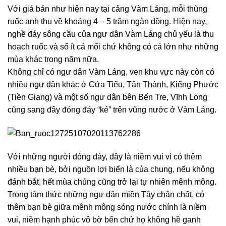
Với giá bán như hiện nay tại cảng Vàm Láng, mỗi thùng
ruốc anh thu về khoảng 4 – 5 trăm ngàn đồng. Hiện nay,
nghề đáy sông cầu của ngư dân Vàm Láng chủ yếu là thu
hoạch ruốc và số ít cá mối chứ không có cá lớn như những
mùa khác trong năm nữa.
Không chỉ có ngư dân Vàm Láng, ven khu vực này còn có
nhiều ngư dân khác ở Cửa Tiểu, Tân Thành, Kiểng Phước
(Tiền Giang) và một số ngư dân bên Bến Tre, Vĩnh Long
cũng sang đây đóng đáy “ké” trên vũng nước ở Vàm Láng.
Với những người đóng đáy, đây là niềm vui vì có thêm
nhiều bạn bè, bởi nguồn lợi biển là của chung, nếu không
đánh bắt, hết mùa chúng cũng trở lại tự nhiên mênh mông.
Trong tâm thức những ngư dân miền Tây chân chất, có
thêm bạn bè giữa mênh mông sóng nước chính là niềm
vui, niềm hạnh phúc vô bờ bến chứ họ không hề ganh