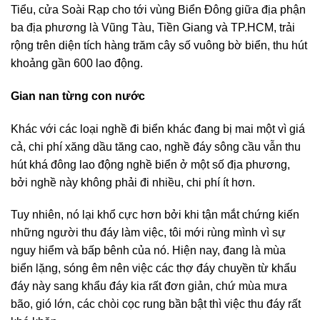
Tiểu, cửa Soài Rạp cho tới vùng Biển Đông giữa địa phận
ba địa phương là Vũng Tàu, Tiền Giang và TP.HCM, trải
rộng trên diện tích hàng trăm cây số vuông bờ biển, thu hút
khoảng gần 600 lao động.
Gian nan từng con nước
Khác với các loại nghề đi biển khác đang bị mai một vì giá
cả, chi phí xăng dầu tăng cao, nghề đáy sông cầu vẫn thu
hút khá đông lao động nghề biển ở một số địa phương,
bởi nghề này không phải đi nhiều, chi phí ít hơn.
Tuy nhiên, nó lại khổ cực hơn bởi khi tận mắt chứng kiến
những người thu đáy làm việc, tôi mới rùng mình vì sự
nguy hiểm và bấp bênh của nó. Hiện nay, đang là mùa
biển lặng, sóng êm nên việc các thợ đáy chuyền từ khẩu
đáy này sang khẩu đáy kia rất đơn giản, chứ mùa mưa
bão, gió lớn, các chòi cọc rung bần bật thì việc thu đáy rất