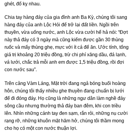
ghét, đố kỵ nhau.
Chia tay hàng đáy của gia đình anh Ba Kỳ, chúng tôi sang
hàng đáy của anh Lộc Hói để trở lại đất liền. Ngồi trên
thuyền, vừa uống nước, anh Lộc vừa cười hể hả nói: “Đợt
này thả đáy có 3 ngày mà cũng kiếm được gần 30 thùng
ruốc và mấy thùng ghẹ, mực với ít cá để ăn. Ước tính, tổng
giá trị khoảng 20 triệu đồng, trừ chi phí xăng dầu, đá lạnh,
vá lưới, chắc trả mỗi anh em được 1,5 triệu đồng, rồi đợi
con nước sau”.
Trên cảng Vàm Láng, Mặt trời đang ngả bóng buổi hoàng
hôn, chúng tôi thấy nhiều ghe thuyền đang chuẩn bị lưới
để đi đóng đáy. Họ cũng là những ngư dân làm nghề đáy
sông cầu nhưng thường thả đáy ban đêm, khi con triều
lên. Nhìn những cánh tay đen sạm, rắn rỏi, những nụ cười
rạng rỡ, những khuôn mặt hăm hở, chúng tôi thầm mong
cho họ có một con nước thuận lợi.