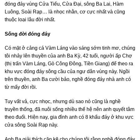
đóng đáy vùng Cửa Tiểu, Cửa Đại, sông Ba Lai, Hàm
Luông, Soài Rạp… là nhọc nhằn, cơ cực nhất và cũng
thuộc loại lâu đời nhất.
Sống đời đóng đáy
Có mặt ở cảng cá Vàm Láng vào sáng sớm tinh mơ, chúng
tôi nhảy lên thuyền của anh Ba Kỳ, 42 tuổi, người ấp Chợ
(thị trấn Vàm Láng, Gò Công Đông, Tiền Giang) để theo ra
khu vực đóng đáy sông cầu của ngư dân vùng này. Ngồi
trên thuyền, anh Ba cười bảo, nghề đóng đáy nhà anh có
từ mấy đời rồi.
Tuy vất vả, cực nhọc, nhưng dù sao nó cũng là nghề
truyền thống, đã nuôi sống nhiều thế hệ nên anh quyết tâm
theo đuổi. Hiện nay, gia đình anh có 8 khẩu đáy ở khu vực
cửa sông Soài Rạp này.
Anh Ba giải thích cặn kẽ cho chúng tôi rằng nghề đóng đáy