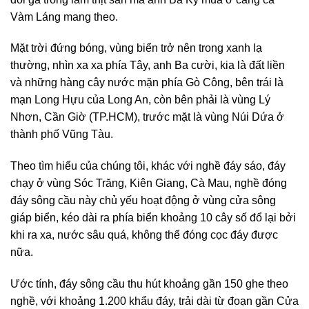
Vàm Láng mang theo.
Mặt trời đứng bóng, vùng biển trở nên trong xanh lạ
thường, nhìn xa xa phía Tây, anh Ba cười, kia là đất liền
và những hàng cây nước mặn phía Gò Công, bên trái là
mạn Long Hựu của Long An, còn bên phải là vùng Lý
Nhơn, Cần Giờ (TP.HCM), trước mặt là vùng Núi Dứa ở
thành phố Vũng Tàu.
Theo tìm hiểu của chúng tôi, khác với nghề đáy sáo, đáy
chạy ở vùng Sóc Trăng, Kiên Giang, Cà Mau, nghề đóng
đáy sông cầu này chủ yếu hoạt động ở vùng cửa sông
giáp biển, kéo dài ra phía biển khoảng 10 cây số đổ lại bởi
khi ra xa, nước sâu quá, không thể đóng cọc đáy được
nữa.
Ước tính, đáy sông cầu thu hút khoảng gần 150 ghe theo
nghề, với khoảng 1.200 khẩu đáy, trải dài từ đoạn gần Cửa