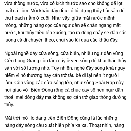
vừa thông nước, vừa có kích thước sao cho không để lọt
mất cá, tôm. Mỗi khẩu đáy đều có túi đựng thủy hải sản để
thu hoạch nằm ở cuối. Như vậy, giữa mặt nước mênh
mông, những hàng cọc của ngư dân sẽ chắn ngang mặt
nước, khi thủy triều lên xuống, tạo ra dòng chảy sẽ dẫn các
luồng cá di chuyển theo, chui vào túi qua các khẩu đáy.
Ngoài nghề đáy cửa sông, cửa biển, nhiều ngư dân vùng
Cửu Long Giang còn làm đáy ở ven sông để khai thác thủy
sản với số lượng nhỏ. Tuy nhiên, nghề đáy sông khá nguy
hiểm vì nó thường hay cản trở tàu bè đi lại nên ít người
làm. Còn vùng các cửa sông lớn, như sông Soài Rạp này,
nơi giao với Biển Đông rộng cả chục cây số nên ngư dân
thoải mái đóng đáy mà không sợ cản trở giao thông đường
thủy.
Mặt trời mới ló dạng trên Biển Đông cũng là lúc những
hàng đáy sông cầu xuất hiện phía xa xa. Thoạt nhìn, hàng