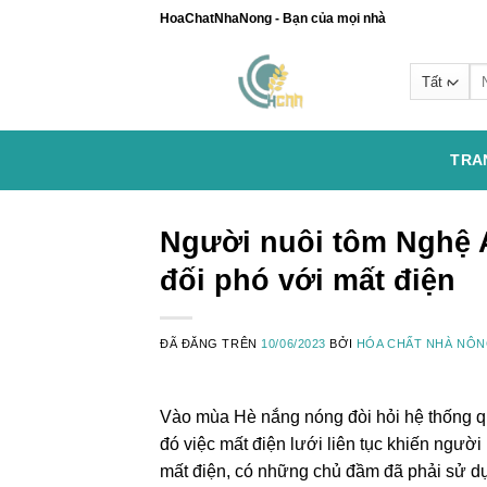
Chuyển
HoaChatNhaNong - Bạn của mọi nhà
đến
nội
Se
dung
for
TRA
Người nuôi tôm Nghệ 
đối phó với mất điện
ĐÃ ĐĂNG TRÊN
10/06/2023
BỞI
HÓA CHẤT NHÀ NÔ
Vào mùa Hè nắng nóng đòi hỏi hệ thống qu
đó việc mất điện lưới liên tục khiến ngườ
mất điện, có những chủ đầm đã phải sử d