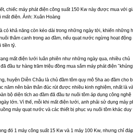
, chiếc máy phát điện công suất 150 Kw này được mua với gi
i mất điện. Ảnh: Xuân Hoàng
 và có khả năng còn kéo dài trong những ngày tới, khiến những 
m nuôi thâm canh trong ao đầm, nếu quạt nước ngừng hoạt động 
 tiền tỷ.
rạng mất điện lưới luân phiên như những ngày qua, nhiều chủ
đã đầu tư hàng trăm triệu đồng mua sắm máy phát điện "khủng
g, huyện Diễn Châu là chủ đầm tôm quy mô 5ha ao đầm cho bi
c năm nên bản thân đúc rút được nhiều kinh nghiệm, nhất là v
oàn bộ diện tích ao đầm đã đầu tư nuôi tôm áp dụng công nghệ
ngày lớn. Vì thế, mỗi khi mất điện lưới, anh phải sử dụng máy p
uồng máy quạt nước và các thiết bị phục vụ nuôi tôm khác duy t
rong đó 1 máy công suất 15 Kw và 1 máy 100 Kw, nhưng chỉ đá