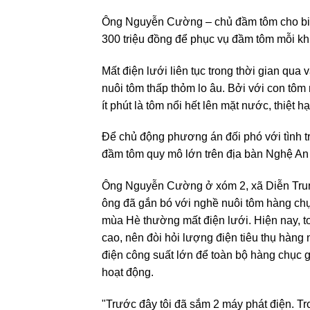
Ông Nguyễn Cường – chủ đầm tôm cho biết
300 triệu đồng để phục vụ đầm tôm mỗi kh
Mất điện lưới liên tục trong thời gian qua
nuôi tôm thấp thỏm lo âu. Bởi với con tô
ít phút là tôm nổi hết lên mặt nước, thiệt hại
Để chủ động phương án đối phó với tình t
đầm tôm quy mô lớn trên địa bàn Nghệ An 
Ông Nguyễn Cường ở xóm 2, xã Diễn Trun
ông đã gắn bó với nghề nuôi tôm hàng chụ
mùa Hè thường mất điện lưới. Hiện nay, t
cao, nên đòi hỏi lượng điện tiêu thụ hàng 
điện công suất lớn để toàn bộ hàng chục g
hoạt động.
"Trước đây tôi đã sắm 2 máy phát điện. T