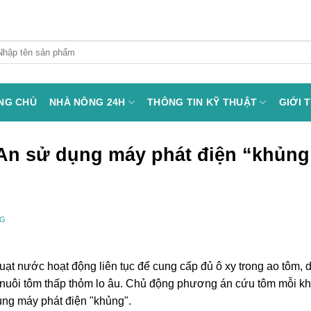
arch
:
NG CHỦ
NHÀ NÔNG 24H
THÔNG TIN KỸ THUẬT
GIỚI 
An sử dụng máy phát điện “khủng
NG
ạt nước hoạt động liên tục để cung cấp đủ ô xy trong ao tôm, 
i nuôi tôm thấp thỏm lo âu. Chủ động phương án cứu tôm mỗi kh
ụng máy phát điện "khủng".