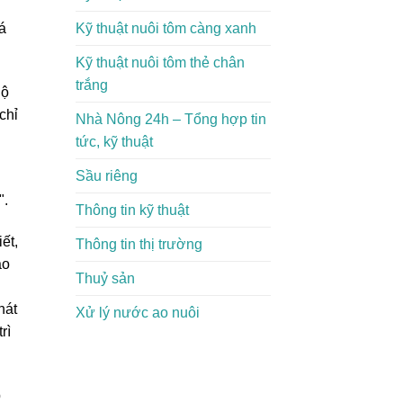
Kỹ thuật nuôi tôm càng xanh
á
Kỹ thuật nuôi tôm thẻ chân
trắng
hộ
chỉ
Nhà Nông 24h – Tổng hợp tin
tức, kỹ thuật
Sầu riêng
".
Thông tin kỹ thuật
ết,
Thông tin thị trường
ào
Thuỷ sản
hát
Xử lý nước ao nuôi
rì
p