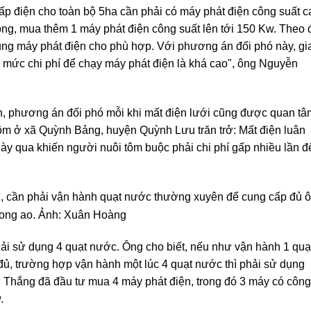
ấp điện cho toàn bộ 5ha cần phải có máy phát điện công suất c
đồng, mua thêm 1 máy phát điện công suất lên tới 150 Kw. Theo 
dụng máy phát điện cho phù hợp. Với phương án đối phó này, gi
, mức chi phí để chạy máy phát điện là khá cao", ông Nguyễn
, phương án đối phó mỗi khi mất điện lưới cũng được quan tâ
m ở xã Quỳnh Bảng, huyện Quỳnh Lưu trăn trở: Mất điện luân
ày qua khiến người nuôi tôm buộc phải chi phí gấp nhiều lần đ
i, cần phải vận hành quạt nước thường xuyên để cung cấp đủ ô
rong ao. Ảnh: Xuân Hoàng
hải sử dụng 4 quạt nước. Ông cho biết, nếu như vận hành 1 quạ
đủ, trường hợp vận hành một lúc 4 quạt nước thì phải sử dụng
 Thắng đã đầu tư mua 4 máy phát điện, trong đó 3 máy có công
.