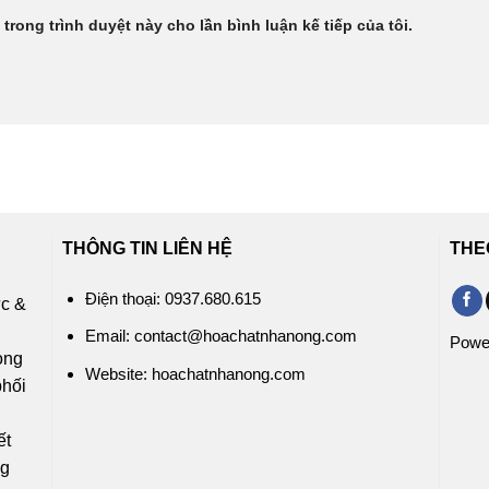
 trong trình duyệt này cho lần bình luận kế tiếp của tôi.
THÔNG TIN LIÊN HỆ
THE
Điện thoại: 0937.680.615
ức &
c
Email: contact@hoachatnhanong.com
Powe
rong
Website: hoachatnhanong.com
phối
ỹ
ết
ng