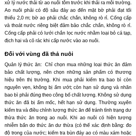
xử lý nước thải từ ao nuôi tôm trước khi thải ra môi trường.
Ao nuôi phải có độ sâu đáy ao đến mặt bờ phải đạt tối
thiểu 2,0 m; bờ ao phải chắc chắn, không rò rỉ. Cống cấp
và thoát nước riêng biệt đảm bảo chắc chắn, không rò rỉ.
Cống cấp phải có lưới chắn lọc nước nhằm loại bỏ cá tạp,
địch hại và cỏ rác khi cấp nước vào ao nuôi.
Đối với vùng đã thả nuôi
Quản lý thức ăn: Chỉ chọn mua những loại thức ăn đảm
bảo chất lượng, nên chọn những sản phẩm có thương
hiệu trên thị trường. Khi mua phải kiểm tra bao bì còn
nguyên vẹn, không bị ẩm ướt; còn hạn sử dụng và nhãn
bao bì phải đúng theo công bố chất lượng. Không sử dụng
thức ăn đã bị ẩm mốc, hết hạn sử dụng. Thường xuyên
kiểm tra và điều chỉnh lượng thức ăn để tránh tình trạng dư
thừa thức ăn trong ao nuôi. Khi ao nuôi có hiện tượng
nhiễm bẩn do thức ăn dư thừa (có thể xác định bằng: đo
độ trong của nước; kiểm tra bùn đáy ao có màu xám hoặc