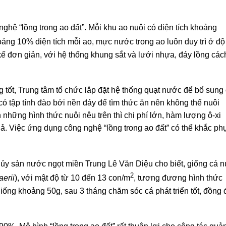
ghệ “lồng trong ao đất”. Mỗi khu ao nuôi có diện tích khoảng
hoảng 10% diện tích mỗi ao, mực nước trong ao luôn duy trì ở độ
ế đơn giản, với hệ thống khung sắt và lưới nhựa, đáy lồng các
tốt, Trung tâm tổ chức lắp đặt hệ thống quạt nước để bổ sung 
có tập tính đào bới nền đáy để tìm thức ăn nên không thể nuôi
 những hình thức nuôi nêu trên thì chi phí lớn, hàm lượng ô-xi
ả. Việc ứng dụng công nghệ “lồng trong ao đất” có thể khắc ph
ủy sản nước ngọt miền Trung Lê Văn Diệu cho biết, giống cá n
2
erii
), với mật độ từ 10 đến 13 con/m
, tương đương hình thức
iống khoảng 50g, sau 3 tháng chăm sóc cá phát triển tốt, đồng