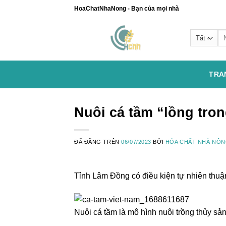
Chuyển
HoaChatNhaNong - Bạn của mọi nhà
đến
nội
Se
dung
for
TRA
Nuôi cá tầm “lồng tron
ĐÃ ĐĂNG TRÊN
06/07/2023
BỞI
HÓA CHẤT NHÀ NÔ
Tỉnh Lâm Đồng có điều kiện tự nhiên thuận
Nuôi cá tầm là mô hình nuôi trồng thủy sả