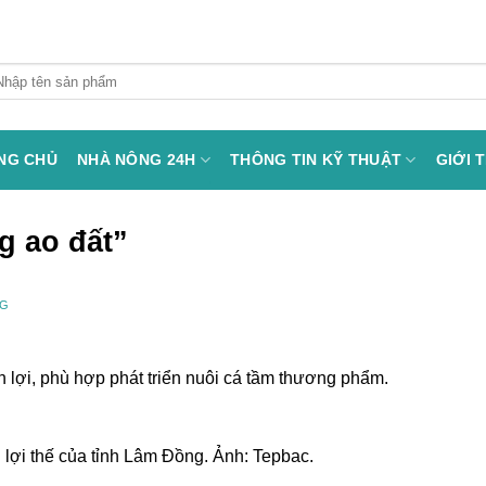
arch
:
NG CHỦ
NHÀ NÔNG 24H
THÔNG TIN KỸ THUẬT
GIỚI 
g ao đất”
NG
 lợi, phù hợp phát triển nuôi cá tầm thương phẩm.
n lợi thế của tỉnh Lâm Đồng. Ảnh: Tepbac.