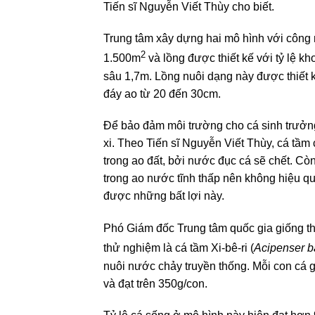
Tiến sĩ Nguyễn Viết Thùy cho biết.
Trung tâm xây dựng hai mô hình với công n
2
1.500m
và lồng được thiết kế với tỷ lệ k
sâu 1,7m. Lồng nuôi dạng này được thiết k
đáy ao từ 20 đến 30cm.
Để bảo đảm môi trường cho cá sinh trưởng 
xi. Theo Tiến sĩ Nguyễn Viết Thùy, cá tầm 
trong ao đất, bởi nước đục cá sẽ chết. Còn
trong ao nước tĩnh thấp nên không hiệu qu
được những bất lợi này.
Phó Giám đốc Trung tâm quốc gia giống th
thử nghiệm là cá tầm Xi-bê-ri (
Acipenser ba
nuôi nước chảy truyền thống. Mỗi con cá g
và đạt trên 350g/con.