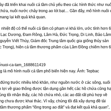
y đã triển khai nuôi cá tầm chủ yếu theo các hình thức như nuô
chứa, nuôi nước chảy trong ao lót bạt… Gần đây, mô hình nuôi 
 mang lại kết quả khả quan.
 nhiệt độ có thể nuôi cá tầm có phạm vi khá lớn, ước tính hơn
ện: Lạc Dương, Đam Rông, Lâm Hà, Đức Trọng, Di Linh, Bảo Lâm
Nguyễn Viết Thùy, Giám đốc Trung tâm quốc gia giống thủy sản
ức Trọng), hiện cá tầm thương phẩm của Lâm Đồng chiếm hơn 
g là m
ô hình nuôi cá tầm phổ biến hiện nay
. Ảnh: Tepbac
g đứng trước nhiều khó khăn, như nguồn nước ở các sông, suối
 lợi về giao thông được tận dụng gần hết; các hồ chứa cũng h
úng tôi nhận thấy, các hồ chứa nhỏ, các ao đất rất phù hợp về
g chưa được khai thác. Vì vậy, chúng tôi đã xây dựng đề tài
ầm thương phẩm “lồng trong ao đất” và đạt kết quả khả quan”,