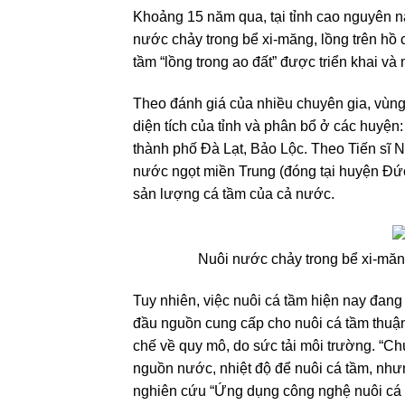
Khoảng 15 năm qua, tại tỉnh cao nguyên nà
nước chảy trong bể xi-măng, lồng trên hồ 
tầm “lồng trong ao đất” được triển khai và
Theo đánh giá của nhiều chuyên gia, vùng
diện tích của tỉnh và phân bổ ở các huy
thành phố Đà Lạt, Bảo Lộc. Theo Tiến sĩ 
nước ngọt miền Trung (đóng tại huyện Đ
sản lượng cá tầm của cả nước.
Nuôi nước chảy trong bể xi-măn
Tuy nhiên, việc nuôi cá tầm hiện nay đan
đầu nguồn cung cấp cho nuôi cá tầm thuận
chế về quy mô, do sức tải môi trường. “Ch
nguồn nước, nhiệt độ để nuôi cá tầm, nhưn
nghiên cứu “Ứng dụng công nghệ nuôi cá t