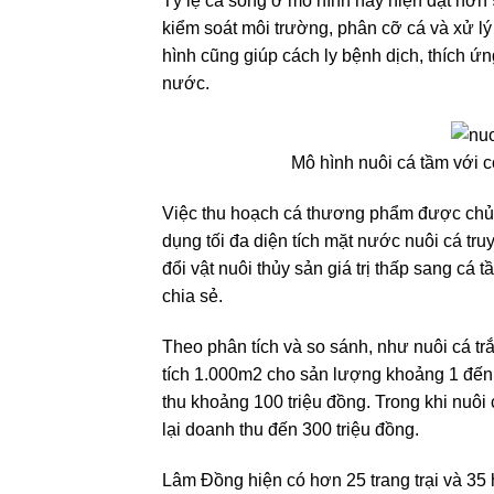
Tỷ lệ cá sống ở mô hình này hiện đạt hơn 9
kiểm soát môi trường, phân cỡ cá và xử l
hình cũng giúp cách ly bệnh dịch, thích ứng
nước.
Mô hình nuôi cá tầm với c
Việc thu hoạch cá thương phẩm được chủ đ
dụng tối đa diện tích mặt nước nuôi cá tr
đổi vật nuôi thủy sản giá trị thấp sang cá 
chia sẻ.
Theo phân tích và so sánh, như nuôi cá trắ
tích 1.000m2 cho sản lượng khoảng 1 đến 1
thu khoảng 100 triệu đồng. Trong khi nuôi
lại doanh thu đến 300 triệu đồng.
Lâm Đồng hiện có hơn 25 trang trại và 35 