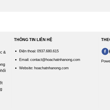
THÔNG TIN LIÊN HỆ
THE
Điện thoại: 0937.680.615
ức &
c
Email: contact@hoachatnhanong.com
Powe
rong
Website: hoachatnhanong.com
phối
ỹ
ết
ng