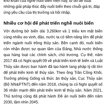
khó khăn của nghề nuôi biển hiện nay, từ đó đề xuất
những giải pháp thúc đẩy nuôi biển theo chuỗi giá trị, đáp
ứng yêu cầu của thị trường và hội nhập.
Nhiều cơ hội để phát triển nghề nuôi biển
Với đường bờ biển dài 3.260km và 1 triệu km mặt biển
cùng nhiều eo vịnh, đảo, nước ta có tiềm năng lớn để phát
triển ngành nuôi trồng thủy sản. Bên cạnh đó, nuôi biển
còn nhận được sự quan tâm của Đảng, Nhà nước thông
qua hàng loạt các chính sách, chủ trương. Cụ thể, năm
2017 đã có Nghị quyết 09 về phát triển kinh tế biển và Luật
Thủy sản được ban hành đã tạo hành lang pháp lý rất lớn
để phát triển kinh tế thủy sản. Theo ông Trần Công Khôi,
Trưởng phòng Giống và thức ăn thủy sản, Cục Thủy sản
(Bộ NN&PTNT) đến năm 2018, chúng ta có Nghị quyết số
36 nhấn mạnh đến phát triển kinh tế thủy sản. Năm 2021,
Thủ tướng cũng đã phát hành Đề án nuôi biển đến năm
2030, tầm nhìn 2045.