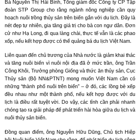
Bà Nguyễn Thị Hải Bình, Tổng giám đốc Công ty CP Tập
đoàn STP Group cho rằng ngành nông nghiệp cần quy
hoạch nuôi trồng thủy sản trên biển gắn với du lịch. Đây là
nét đẹp tự nhiên, gia tăng giá trị cho bà con ngư dân. Đơn
cử như Hạ Long, đi qua làng chài, thực tế vẫn là các phao
xốp, nếu kết hợp được có thể quảng bá du lịch Việt Nam.
Liên quan đến chủ trương của Nhà nước là giảm khai thác
và tăng nuôi biển vì nuôi nội địa đã ở mức trần, ông Trần
Công Khôi, Trưởng phòng Giống và thức ăn thủy sản, Cục
Thủy sản (Bộ NN&PTNT) mong muốn Việt Nam cần có
những “thành phố nuôi trên biển” – ở đó, các lồng bè xếp
đều nhau như một thành phố, nếu kết hợp được với du
lịch là điều rất tuyệt vời.
Do vậy, các tỉnh cần phải nhanh
chóng tạo ra giải pháp để phát triển hài hòa giữa du lịch và
nuôi thủy sản biển.
Đồng quan điểm, ông Nguyễn Hữu Dũng, Chủ tịch Hiệp
hội Nuôi biển Việt Nam cho rằng, để phát triển du lịch cộng