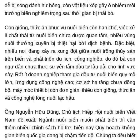
dễ bị sóng đánh hư hỏng, còn vật liệu xốp gây ô nhiễm môi
trường biển nghiêm trọng sau thời gian bị thải bỏ.
Con giống, thức ăn phục vụ nuôi biển còn hạn chế, việc xử
lí chất thải từ nuôi biển chưa được quan tâm, nhiều vùng
nuôi thường xuyên bị thiệt hại bởi dịch bệnh. Đặc biệt,
nhiều nơi đang xảy ra xung đột giữa nuôi trồng thủy sản
trên biển và phát triển du lịch, công nghiệp, do đó bà con
ngư dân chưa thực sự yên tâm đầu tư lâu dài cho lĩnh vực
này. Rất ít doanh nghiệp tham gia đầu tư nuôi biển quy mô
lớn, ứng dụng công nghệ cao; cơ sở hạ tầng chưa đồng
bộ, máy móc thiết bị còn đơn giản, thiếu con giống, thức ăn
và công nghệ lồng nuôi lạc hậu.
Ông Nguyễn Hữu Dũng, Chủ tịch Hiệp Hội nuôi biển Việt
Nam đề xuất: Ngành nuôi biển muốn phát triển thì cần
thêm nhiều chính sách hỗ trợ, hiện nay Quy hoạch không
gian biển quốc gia đang bị chậm tiến độ. Chúng ta đều biết