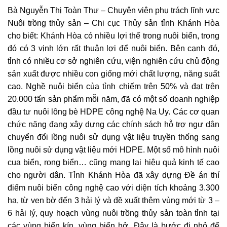
Bà Nguyễn Thị Toàn Thư – Chuyên viên phụ trách lĩnh vực
Nuôi trồng thủy sản – Chi cục Thủy sản tỉnh Khánh Hòa
cho biết: Khánh Hòa có nhiều lợi thế trong nuôi biển, trong
đó có 3 vịnh lớn rất thuận lợi để nuôi biển. Bên cạnh đó,
tỉnh có nhiều cơ sở nghiên cứu, viện nghiên cứu chủ động
sản xuất được nhiều con giống mới chất lượng, năng suất
cao. Nghề nuôi biển của tỉnh chiếm trên 50% và đạt trên
20.000 tấn sản phẩm mỗi năm, đã có một số doanh nghiệp
đầu tư nuôi lông bè HDPE công nghệ Na Uy. Các cơ quan
chức năng đang xây dựng các chính sách hỗ trợ ngư dân
chuyển đổi lồng nuôi sử dụng vật liệu truyền thống sang
lồng nuôi sử dụng vật liệu mới HDPE. Một số mô hình nuôi
cua biển, rong biển… cũng mang lại hiệu quả kinh tế cao
cho người dân. Tỉnh Khánh Hòa đã xây dựng Đề án thí
điểm nuôi biển công nghệ cao với diện tích khoảng 3.300
ha, từ ven bờ đến 3 hải lý và đề xuất thêm vùng mới từ 3 –
6 hải lý, quy hoạch vùng nuôi trồng thủy sản toàn tỉnh tại
các vùng biển kín, vùng biển hở. Đây là bước đi nhỏ để