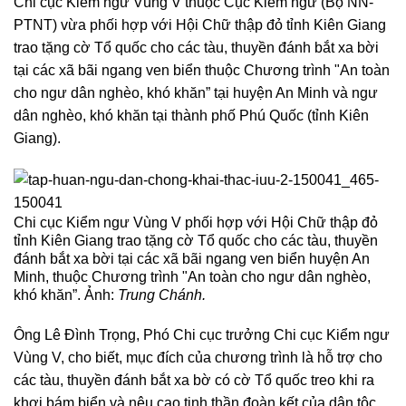
Chi cục Kiểm ngư Vùng V thuộc Cục Kiểm ngư (Bộ NN-
PTNT) vừa phối hợp với Hội Chữ thập đỏ tỉnh Kiên Giang
trao tặng cờ Tổ quốc cho các tàu, thuyền đánh bắt xa bời
tại các xã bãi ngang ven biển thuộc Chương trình "An toàn
cho ngư dân nghèo, khó khăn” tại huyện An Minh và ngư
dân nghèo, khó khăn tại thành phố Phú Quốc (tỉnh Kiên
Giang).
Chi cục Kiểm ngư Vùng V phối hợp với Hội Chữ thập đỏ
tỉnh Kiên Giang trao tặng cờ Tổ quốc cho các tàu, thuyền
đánh bắt xa bời tại các xã bãi ngang ven biển huyện An
Minh, thuộc Chương trình "An toàn cho ngư dân nghèo,
khó khăn”. Ảnh:
Trung Chánh.
Ông Lê Đình Trọng, Phó Chi cục trưởng Chi cục Kiểm ngư
Vùng V, cho biết, mục đích của chương trình là hỗ trợ cho
các tàu, thuyền đánh bắt xa bờ có cờ Tổ quốc treo khi ra
khơi bám biển và nêu cao tinh thần đoàn kết của dân tộc.