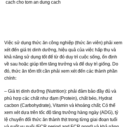
Việc sử dụng thức ăn công nghiệp (thức ăn viên) phải xem
xét đến giá trị dinh dưỡng, hiệu quả của việc hấp thụ và
khả năng sử dụng tốt để từ đó duy trì cuộc sống, ổn định
về sau hoặc giúp tôm tăng trưởng và để duy trì giống. Do
đó, thức ăn tôm tốt cần phải xem xét đến các thành phần
chính:
– Giá trị dinh dưỡng (Nutrition): phải đảm bảo đầy đủ và
phù hợp các chất như đạm (Protein), chất béo, Hydrat
cacbon (Carbohydrate), Vitamin và khoáng chất; Có thể
xem xét dựa trên tốc độ tăng trưởng hàng ngày (ADG), tỷ
lệ chuyển đổi thức ăn thành thịt trong từng giai đoạn tuổi
và suốt vụ nuôi (FCR period and FCR pond) và khả năng