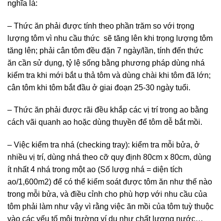
nghĩa là:
– Thức ăn phải được tính theo phần trăm so với trọng
lượng tôm vì nhu cầu thức sẽ tăng lên khi trọng lượng tôm
tăng lên; phải cân tôm đều đặn 7 ngày/lần, tính đến thức
ăn cần sử dụng, tỷ lệ sống bằng phương pháp dùng nhá
kiểm tra khi mới bắt u thả tôm và dùng chài khi tôm đã lớn;
cân tôm khi tôm bắt đầu ở giai đoạn 25-30 ngày tuổi.
– Thức ăn phải được rãi đều khắp các vị trí trong ao bằng
cách vãi quanh ao hoặc dùng thuyền để tôm dễ bắt mồi.
– Việc kiểm tra nhá (checking tray): kiểm tra mỗi bửa, ở
nhiều vị trí, dùng nhá theo cỡ quy định 80cm x 80cm, dùng
ít nhất 4 nhá trong một ao (Số lượg nhá = diện tích
ao/1,600m2) để có thể kiểm soát được tôm ăn như thế nào
trong mỗi bửa, và điều cỉnh cho phù hợp với nhu cầu của
tôm phải làm như vậy vì rằng việc ăn mồi của tôm tuỳ thuộc
vào các yếu tố môi trường ví dụ như chất lượng nước…