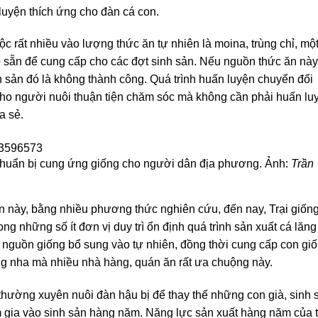
 luyện thích ứng cho đàn cá con.
ộc rất nhiều vào lượng thức ăn tự nhiên là moina, trùng chỉ, mộ
 sẵn để cung cấp cho các đợt sinh sản. Nếu nguồn thức ăn này
nh sản đó là không thành công. Quá trình huấn luyện chuyển đổi
cho người nuôi thuận tiện chăm sóc mà không cần phải huấn lu
a sẻ.
chuẩn bị cung ứng giống cho người dân địa phương. Ảnh:
Trần
 này, bằng nhiều phương thức nghiên cứu, đến nay, Trại giốn
ng những số ít đơn vị duy trì ổn định quá trình sản xuất cá lăng
nguồn giống bổ sung vào tự nhiên, đồng thời cung cấp con gi
ăng nha mà nhiều nhà hàng, quán ăn rất ưa chuộng này.
thường xuyên nuôi đàn hậu bị để thay thế những con già, sinh 
m gia vào sinh sản hàng năm. Năng lực sản xuất hàng năm của t