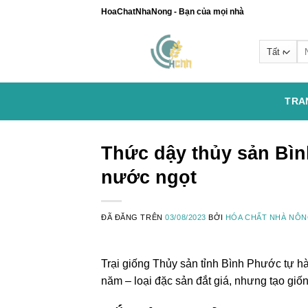
Chuyển
HoaChatNhaNong - Bạn của mọi nhà
đến
nội
Se
dung
for
TRA
Thức dậy thủy sản Bìn
nước ngọt
ĐÃ ĐĂNG TRÊN
03/08/2023
BỞI
HÓA CHẤT NHÀ NÔ
Trại giống Thủy sản tỉnh Bình Phước tự h
năm – loại đặc sản đắt giá, nhưng tạo giốn