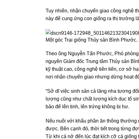
Tuy nhiên, nhận chuyển giao công nghệ th
này để cung ứng con giống ra thị trường là
Một góc Trại giống Thủy sản Bình Phước.
Theo ông Nguyễn Tấn Phước, Phó phòng N
nguyên Giám đốc Trung tâm Thủy sản Bình 
kỹ thuật cao, công nghệ tiên tiến, cơ sở h
nơi nhận chuyển giao nhưng dừng hoạt độ
“Sở dĩ việc sinh sản cá lăng nha tương đối
lượng cũng như chất lượng kích dục tố si
bảo để lên tinh, lên trứng không bị hư.
Nếu nuôi với khẩu phần ăn thông thường n
được. Bên cạnh đó, thời tiết trong từng đợt
Từ khi cá nở đến lúc đạt kích cỡ cá giống 