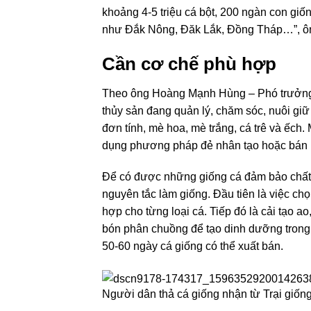
khoảng 4-5 triệu cá bột, 200 ngàn con giốn
như Đắk Nông, Đăk Lắk, Đồng Tháp…”, ô
Cần cơ chế phù hợp
Theo ông Hoàng Mạnh Hùng – Phó trưởng Trạ
thủy sản đang quản lý, chăm sóc, nuôi giữ 
đơn tính, mè hoa, mè trắng, cá trê và ếch
dụng phương pháp đẻ nhân tạo hoặc bán nh
Để có được những giống cá đảm bảo chất l
nguyên tắc làm giống. Đầu tiên là việc ch
hợp cho từng loại cá. Tiếp đó là cải tạo a
bón phân chuồng để tạo dinh dưỡng trong 
50-60 ngày cá giống có thể xuất bán.
Người dân thả cá giống nhận từ Trại giố