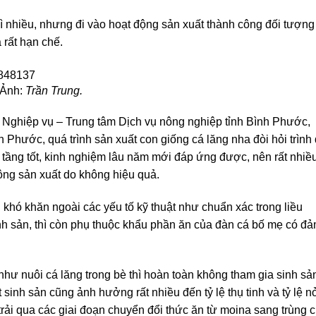
ì nhiều, nhưng đi vào hoạt động sản xuất thành công đối tượng
 rất hạn chế.
 Ảnh:
Trần Trung.
ghiệp vụ – Trung tâm Dịch vụ nông nghiệp tỉnh Bình Phước,
Phước, quá trình sản xuất con giống cá lăng nha đòi hỏi trình
ạ tầng tốt, kinh nghiệm lâu năm mới đáp ứng được, nên rất nhiề
ng sản xuất do không hiệu quả.
 khó khăn ngoài các yếu tố kỹ thuật như chuẩn xác trong liều
nh sản, thì còn phụ thuộc khẩu phần ăn của đàn cá bố mẹ có đ
hư nuôi cá lăng trong bè thì hoàn toàn không tham gia sinh sả
 sinh sản cũng ảnh hưởng rất nhiều đến tỷ lệ thụ tinh và tỷ lệ n
trải qua các giai đoạn chuyển đổi thức ăn từ moina sang trùng c