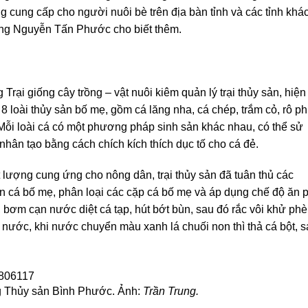
g cung cấp cho người nuôi bè trên địa bàn tỉnh và các tỉnh khá
ng Nguyễn Tấn Phước cho biết thêm.
i giống cây trồng – vật nuôi kiêm quản lý trại thủy sản, hiện 
8 loài thủy sản bố mẹ, gồm cá lăng nha, cá chép, trắm cỏ, rô ph
. Mỗi loài cá có một phương pháp sinh sản khác nhau, có thể sử
ân tạo bằng cách chích kích thích dục tố cho cá đẻ.
ượng cung ứng cho nông dân, trại thủy sản đã tuân thủ các
ọn cá bố mẹ, phân loại các cặp cá bố mẹ và áp dụng chế độ ăn 
o, bơm cạn nước diệt cá tạp, hút bớt bùn, sau đó rắc vôi khử phè
nước, khi nước chuyển màu xanh lá chuối non thì thả cá bột, 
ng Thủy sản Bình Phước. Ảnh:
Trần Trung.