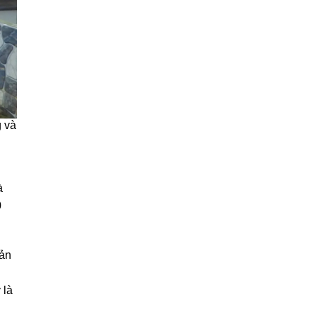
g và
à
0
sản
 là