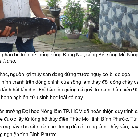
 phân bố trên hệ thống sông Đồng Nai, sông Bé, sông Mê Kôn
n Trung.
hác, nguồn lợi thủy sản đang đứng trước nguy cơ bị đe dọa
ục hình thành trên dòng chính của sông làm thay đổi dòng chảy v
đánh bắt tận diệt. Để bảo tồn giống cá quý, từ năm thập niên 9
 hành nghiên cứu sinh học loài cá này.
n trường Đại học Nông lâm TP. HCM đã hoàn thiện quy trình 
mẹ được lấy từ lòng hồ thủy điện Thác Mơ, tỉnh Bình Phước. Từ
ợng này cho rất nhiều nơi trong đó có Trung tâm Thủy sản, nay
ng nghiệp tỉnh Bình Phước.