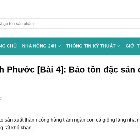
arch
:
NG CHỦ
NHÀ NÔNG 24H
THÔNG TIN KỸ THUẬT
GIỚI 
h Phước [Bài 4]: Bảo tồn đặc sản 
NG
ào sản xuất thành công hàng trăm ngàn con cá giống lăng nha 
g rất khó khăn.