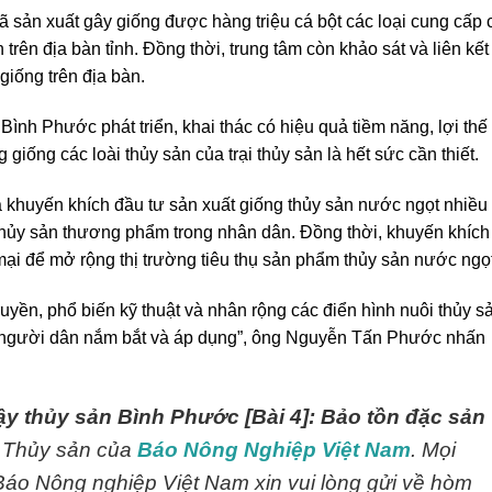
đã sản xuất gây giống được hàng triệu cá bột các loại cung cấp 
trên địa bàn tỉnh. Đồng thời, trung tâm còn khảo sát và liên kết
iống trên địa bàn.
ình Phước phát triển, khai thác có hiệu quả tiềm năng, lợi thế
giống các loài thủy sản của trại thủy sản là hết sức cần thiết.
và khuyến khích đầu tư sản xuất giống thủy sản nước ngọt nhiều
thủy sản thương phẩm trong nhân dân. Đồng thời, khuyến khích
ại để mở rộng thị trường tiêu thụ sản phẩm thủy sản nước ngọt
yền, phổ biến kỹ thuật và nhân rộng các điển hình nuôi thủy s
i người dân nắm bắt và áp dụng”, ông Nguyễn Tấn Phước nhấn
y thủy sản Bình Phước [Bài 4]: Bảo tồn đặc sản
c Thủy sản của
Báo Nông Nghiệp Việt Nam
. Mọi
i Báo Nông nghiệp Việt Nam xin vui lòng gửi về hòm