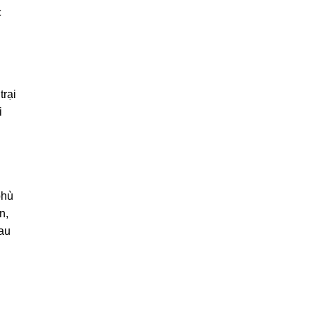
c
trại
i
phù
n,
sau