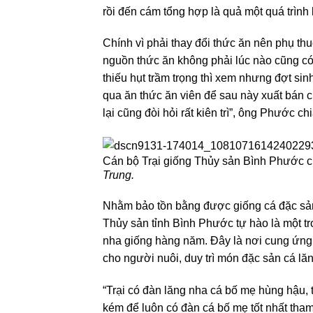
rồi đến cám tổng hợp là quả một quá trình
Chính vì phải thay đổi thức ăn nên phụ thu
nguồn thức ăn không phải lúc nào cũng có
thiếu hụt trầm trọng thì xem nhưng đợt si
qua ăn thức ăn viên để sau này xuất bán 
lại cũng đòi hỏi rất kiên trì”, ông Phước chi
Cán bộ Trại giống Thủy sản Bình Phước 
Trung.
Nhằm bảo tồn bằng được giống cá đặc sản
Thủy sản tỉnh Bình Phước tự hào là một tro
nha giống hàng năm. Đây là nơi cung ứng 
cho người nuôi, duy trì món đặc sản cá l
“Trại có đàn lăng nha cá bố mẹ hùng hậu, 
kém để luôn có đàn cá bố mẹ tốt nhất tha