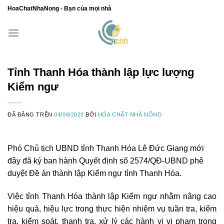
Chuyển
HoaChatNhaNong - Bạn của mọi nhà
đến
nội
dung
Tỉnh Thanh Hóa thành lập lực lượng
Kiểm ngư
ĐÃ ĐĂNG TRÊN
04/08/2023
BỞI
HÓA CHẤT NHÀ NÔNG
Phó Chủ tịch UBND tỉnh Thanh Hóa Lê Đức Giang mới
đây đã ký ban hành Quyết định số 2574/QĐ-UBND phê
duyệt Đề án thành lập Kiểm ngư tỉnh Thanh Hóa.
Việc tỉnh Thanh Hóa thành lập Kiểm ngư nhằm nâng cao
hiệu quả, hiệu lực trong thực hiện nhiệm vụ tuần tra, kiểm
tra, kiểm soát, thanh tra, xử lý các hành vi vi phạm trong