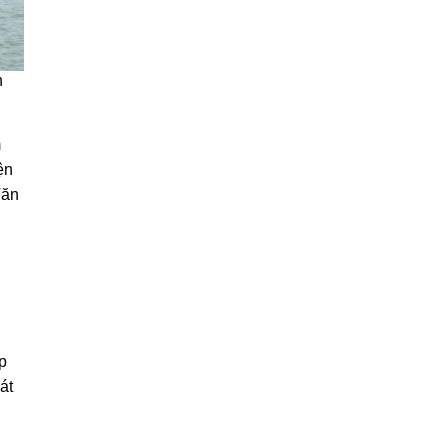
n
m
ện
Văn
p
át