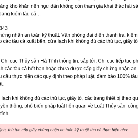
ng khó khăn nên ngư dân không còn tham gia khai thác hải s
 đăng kiểm tàu cá…
ng nhận an toàn kỹ thuật, Văn phòng đại diện thanh tra, kiểm
các tàu cá xuất bến, cửa lạch khi không đủ các thủ tục, giấy t
 cục Thủy sản Hà Tĩnh thông tin, sắp tới, Chi cục tiếp tục ph
ch các tàu cá hết hạn hoặc chưa được cấp giấy chứng nhận an
êu cầu thực hiện các quy định theo pháp luật, đảm bảo 100% tàu
t.
ạch khi không đủ các thủ tục, giấy tờ, các trang thiết bị theo q
yền thông, phổ biến pháp luật liên quan về Luật Thủy sản, côn
tỉnh.
h, thủ tục cấp giấy chứng nhận an toàn kỹ thuật tàu cá thực hiện như