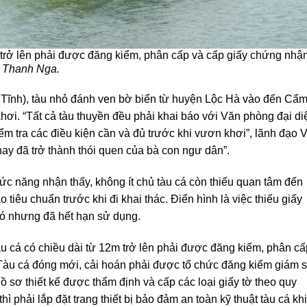
m trở lên phải được đăng kiểm, phân cấp và cấp giấy chứng nhậ
:
Thanh Nga.
Tĩnh), tàu nhỏ đánh ven bờ biển từ huyện Lộc Hà vào đến Cẩ
hơi. “Tất cả tàu thuyền đều phải khai báo với Văn phòng đại di
iểm tra các điều kiện cần và đủ trước khi vươn khơi”, lãnh đạo 
nay đã trở thành thói quen của bà con ngư dân”.
hức năng nhận thấy, không ít chủ tàu cá còn thiếu quan tâm đến
o tiêu chuẩn trước khi đi khai thác. Điển hình là việc thiếu giấy
có nhưng đã hết hạn sử dụng.
u cá có chiều dài từ 12m trở lên phải được đăng kiểm, phân cấ
 Tàu cá đóng mới, cải hoán phải được tổ chức đăng kiểm giám s
ồ sơ thiết kế được thẩm định và cấp các loại giấy tờ theo quy
ì phải lắp đặt trang thiết bị bảo đảm an toàn kỹ thuật tàu cá khi