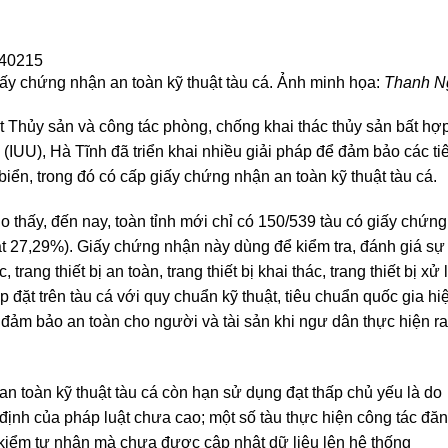
ấy chứng nhận an toàn kỹ thuật tàu cá. Ảnh minh họa:
Thanh N
t Thủy sản và công tác phòng, chống khai thác thủy sản bất hợ
(IUU), Hà Tĩnh đã triển khai nhiều giải pháp để đảm bảo các ti
iển, trong đó có cấp giấy chứng nhận an toàn kỹ thuật tàu cá.
o thấy, đến nay, toàn tỉnh mới chỉ có 150/539 tàu có giấy chứng
ạt 27,29%). Giấy chứng nhận này dùng để kiểm tra, đánh giá sự
rang thiết bị an toàn, trang thiết bị khai thác, trang thiết bị xử l
 đặt trên tàu cá với quy chuẩn kỹ thuật, tiêu chuẩn quốc gia hi
đảm bảo an toàn cho người và tài sản khi ngư dân thực hiện ra
n toàn kỹ thuật tàu cá còn hạn sử dụng đạt thấp chủ yếu là do
 định của pháp luật chưa cao; một số tàu thực hiện công tác đă
 kiểm tư nhân mà chưa được cập nhật dữ liệu lên hệ thống