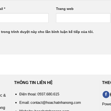
il
*
Trang web
 trong trình duyệt này cho lần bình luận kế tiếp của tôi.
THÔNG TIN LIÊN HỆ
THE
Điện thoại: 0937.680.615
ức &
c
Email: contact@hoachatnhanong.com
Powe
rong