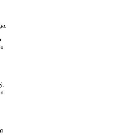
ga.
p
êu
ý,
ện
ng