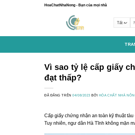
Chuyển
HoaChatNhaNong - Bạn của mọi nhà
đến
nội
Se
dung
for
TRA
Vì sao tỷ lệ cấp giấy 
đạt thấp?
ĐÃ ĐĂNG TRÊN
04/08/2023
BỞI
HÓA CHẤT NHÀ NÔ
Cấp giấy chứng nhận an toàn kỹ thuật tàu
Tuy nhiên, ngư dân Hà Tĩnh không mặn mà