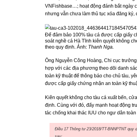
VNFishbase…; hoạt động đánh bắt ngày cà
nhưng vẫn chưa làm thủ tục xóa đăng ký,
Để đảm bảo 100% tàu cá được cấp giấy chứ
soát nghề cá Hà Tĩnh kiên quyết không cho 
theo quy định. Ảnh:
Thanh Nga.
Ông Nguyễn Công Hoàng, Chi cục trưởng Chi
hợp với các địa phương theo dõi danh sá
toàn kỹ thuật để thông báo cho chủ tàu, y
được cấp giấy chứng nhận an toàn kỹ thuậ
Kiên quyết không cho tàu cá xuất bến, cửa l
định. Cùng với đó, đẩy mạnh hoạt động tru
tác chống khai thác IUU cho ngư dân toàn 
Điều 17 Thông tư 23/2018/TT-BNNPTNT quy địn
sau: