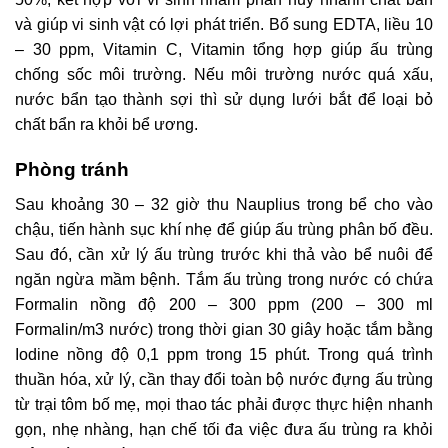
và giúp vi sinh vật có lợi phát triển. Bổ sung EDTA, liều 10
– 30 ppm, Vitamin C, Vitamin tổng hợp giúp ấu trùng
chống sốc môi trường. Nếu môi trường nước quá xấu,
nước bẩn tạo thành sợi thì sử dụng lưới bắt để loại bỏ
chất bẩn ra khỏi bể ương.
Phòng tránh
Sau khoảng 30 – 32 giờ thu Nauplius trong bể cho vào
chậu, tiến hành sục khí nhẹ để giúp ấu trùng phân bố đều.
Sau đó, cần xử lý ấu trùng trước khi thả vào bể nuôi để
ngăn ngừa mầm bệnh. Tắm ấu trùng trong nước có chứa
Formalin nồng độ 200 – 300 ppm (200 – 300 ml
Formalin/m3 nước) trong thời gian 30 giây hoặc tắm bằng
Iodine nồng độ 0,1 ppm trong 15 phút. Trong quá trình
thuần hóa, xử lý, cần thay đổi toàn bộ nước đựng ấu trùng
từ trại tôm bố mẹ, mọi thao tác phải được thực hiện nhanh
gọn, nhẹ nhàng, hạn chế tối đa việc đưa ấu trùng ra khỏi