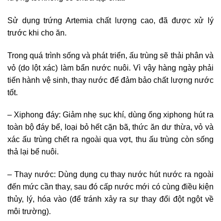
Sử dụng trứng Artemia chất lượng cao, đã được xử lý
trước khi cho ăn.
Trong quá trình sống và phát triển, ấu trùng sẽ thải phân và
vỏ (do lột xác) làm bẩn nước nuôi. Vì vậy hàng ngày phải
tiến hành vệ sinh, thay nước để đảm bảo chất lượng nước
tốt.
– Xiphong đáy: Giảm nhẹ sục khí, dùng ống xiphong hút ra
toàn bộ đáy bể, loại bỏ hết cặn bã, thức ăn dư thừa, vỏ và
xác ấu trùng chết ra ngoài qua vợt, thu ấu trùng còn sống
thả lại bể nuôi.
– Thay nước: Dùng dụng cụ thay nước hút nước ra ngoài
đến mức cần thay, sau đó cấp nước mới có cùng điều kiện
thủy, lý, hóa vào (để tránh xảy ra sự thay đổi đột ngột về
môi trường).