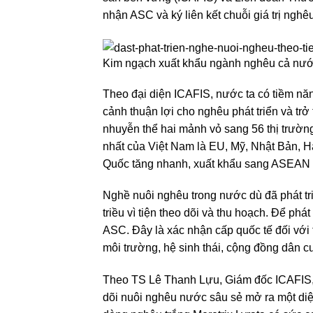
nhận ASC và ký liên kết chuỗi giá trị nghêu
Kim ngạch xuất khẩu ngành nghêu cả nướ
Theo đại diện ICAFIS, nước ta có tiềm năn
cảnh thuận lợi cho nghêu phát triển và tr
nhuyễn thể hai mảnh vỏ sang 56 thị trường
nhất của Việt Nam là EU, Mỹ, Nhật Bản, 
Quốc tăng nhanh, xuất khẩu sang ASEAN t
Nghề nuôi nghêu trong nước dù đã phát tri
triều vì tiện theo dõi và thu hoạch. Để ph
ASC. Đây là xác nhận cấp quốc tế đối với 
môi trường, hệ sinh thái, cộng đồng dân c
Theo TS Lê Thanh Lựu, Giám đốc ICAFIS, c
dõi nuôi nghêu nước sâu sẻ mở ra một diệ