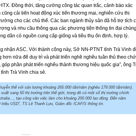
HTX. Đồng thời, tăng cường công tác quan trắc, cảnh báo xác
 cũng cải tiến hoạt động xúc tiến thương mại, nghiên cứu thị
 trường cho các chủ thể. Các ban ngành thủy sản đã hỗ trợ tích 
 lượng và nhu cầu thông qua các phương tiện thông tin đại chúng
ng dân có nguồn cung cấp giống và tiêu thụ ổn định, hợp lý.
ứng nhận ASC. Với thành công này, Sở NN-PTNT tỉnh Trà Vinh đ
 hơn nữa để duy trì và phát triển nghề nghêu tuân thủ theo ch
góp phần phát triển nghêu thành thương hiệu quốc gia”, ông T
nh Trà Vinh chia sẻ.
nhuyễn thể với sản lượng khoảng 265.000 tấn/năm (nghêu 179.000 tấn/năm).
ất sang 50 thị trường trên thế giới, trong đó có một số thị trường chính
tralia…, tạo công văn việc làm cho khoảng 200.000 lao động. Đến năm
 triệu USD”, TS Lê Thanh Lựu, Giám đốc ICAFIS thông tin.