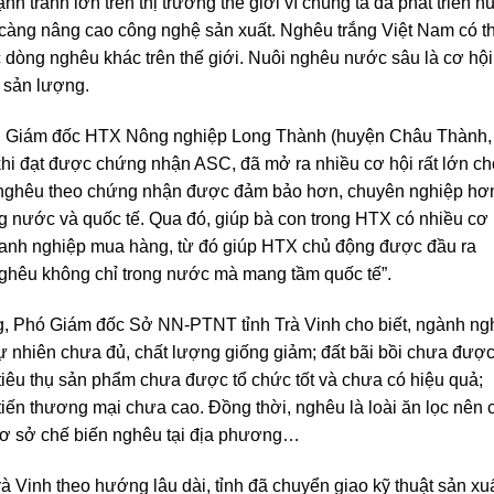
h tranh lớn trên thị trường thế giới vì chúng ta đã phát triển n
 càng nâng cao công nghệ sản xuất. Nghêu trắng Việt Nam có t
dòng nghêu khác trên thế giới. Nuôi nghêu nước sâu là cơ hội
g sản lượng.
, Giám đốc HTX Nông nghiệp Long Thành (huyện Châu Thành,
hi đạt được chứng nhận ASC, đã mở ra nhiều cơ hội rất lớn ch
n nghêu theo chứng nhận được đảm bảo hơn, chuyên nghiệp hơ
g nước và quốc tế. Qua đó, giúp bà con trong HTX có nhiều cơ 
doanh nghiệp mua hàng, từ đó giúp HTX chủ động được đầu ra
 nghêu không chỉ trong nước mà mang tầm quốc tế”.
ng, Phó Giám đốc Sở NN-PTNT tỉnh Trà Vinh cho biết, ngành n
ự nhiên chưa đủ, chất lượng giống giảm; đất bãi bồi chưa đượ
tiêu thụ sản phẩm chưa được tổ chức tốt và chưa có hiệu quả;
 tiến thương mại chưa cao. Đồng thời, nghêu là loài ăn lọc nên 
 cơ sở chế biến nghêu tại địa phương…
à Vinh theo hướng lâu dài, tỉnh đã chuyển giao kỹ thuật sản xu