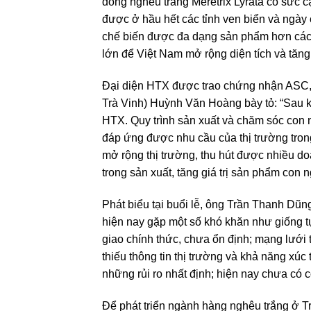
dòng nghêu trắng Meretrix Lyrata có sức cạn
được ở hầu hết các tỉnh ven biển và ngày
chế biến được đa dạng sản phẩm hơn các 
lớn để Việt Nam mở rộng diện tích và tăn
Đại diện HTX được trao chứng nhận ASC
Trà Vinh) Huỳnh Văn Hoàng bày tỏ: “Sau k
HTX. Quy trình sản xuất và chăm sóc co
đáp ứng được nhu cầu của thị trường tron
mở rộng thị trường, thu hút được nhiều 
trong sản xuất, tăng giá trị sản phẩm con
Phát biểu tại buổi lễ, ông Trần Thanh Dũ
hiện nay gặp một số khó khăn như giống t
giao chính thức, chưa ổn định; mạng lưới 
thiếu thông tin thị trường và khả năng xúc
những rủi ro nhất định; hiện nay chưa có
Để phát triển ngành hàng nghêu trắng ở Tr