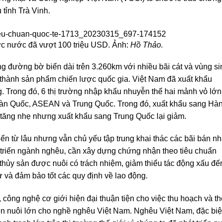
 tỉnh Trà Vinh.
c nước đã vượt 100 triệu USD. Ảnh:
Hồ Thảo.
g đường bờ biển dài trên 3.260km với nhiều bãi cát và vùng si
ở thành sản phẩm chiến lược quốc gia. Việt Nam đã xuất khẩu
. Trong đó, 6 thị trường nhập khẩu nhuyễn thể hai mảnh vỏ lớn
Hàn Quốc, ASEAN và Trung Quốc. Trong đó, xuất khẩu sang Hà
ăng nhẹ nhưng xuất khẩu sang Trung Quốc lại giảm.
ển từ lâu nhưng vẫn chủ yếu tập trung khai thác các bãi bán nh
át triển ngành nghêu, cần xây dựng chứng nhận theo tiêu chuẩn
thủy sản được nuôi có trách nhiệm, giảm thiểu tác động xấu đế
ư và đảm bảo tốt các quy định về lao động.
ông nghệ cơ giới hiện đại thuận tiện cho việc thu hoạch và t
n nuôi lớn cho nghề nghêu Việt Nam. Nghêu Việt Nam, đặc biệt