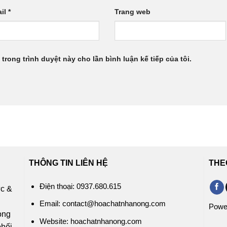
il
*
Trang web
 trong trình duyệt này cho lần bình luận kế tiếp của tôi.
THÔNG TIN LIÊN HỆ
THE
Điện thoại: 0937.680.615
ức &
c
Email: contact@hoachatnhanong.com
Powe
rong
Website: hoachatnhanong.com
phối