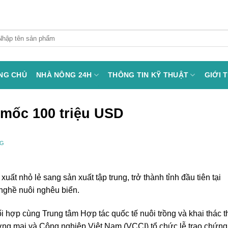
arch
:
NG CHỦ
NHÀ NÔNG 24H
THÔNG TIN KỸ THUẬT
GIỚI 
mốc 100 triệu USD
NG
uất nhỏ lẻ sang sản xuất tập trung, trở thành tỉnh đầu tiên tại
ghề nuôi nghêu biển.
 hợp cùng Trung tâm Hợp tác quốc tế nuôi trồng và khai thác t
ng mại và Công nghiệp Việt Nam (VCCI) tổ chức lễ trao chứng