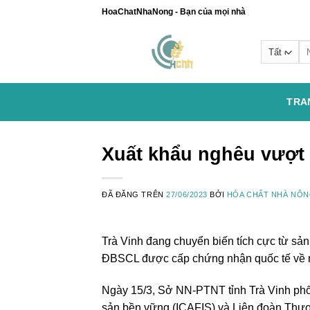
Chuyển
HoaChatNhaNong - Bạn của mọi nhà
đến
nội
Se
dung
for
TRA
Xuất khẩu nghêu vượt 
ĐÃ ĐĂNG TRÊN
27/06/2023
BỞI
HÓA CHẤT NHÀ NÔ
Trà Vinh đang chuyển biến tích cực từ sản x
ĐBSCL được cấp chứng nhận quốc tế về n
Ngày 15/3, Sở NN-PTNT tỉnh Trà Vinh phối
sản bền vững (ICAFIS) và Liên đoàn Thươ