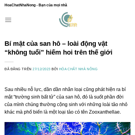
Chuyển
HoaChatNhaNong - Bạn của mọi nhà
đến
nội
dung
Bí mật của san hô – loài động vật
“không tuổi” hiếm hoi trên thế giới
ĐÃ ĐĂNG TRÊN
27/12/2023
BỞI
HÓA CHẤT NHÀ NÔNG
Sau nhiều nỗ lực, dần dần nhân loại cũng phát hiện ra bí
mật “trường sinh bất tử” của san hô, đó là suốt phần đời
của mình chúng thường cộng sinh với những loài tảo nhỏ
khác mà phổ biến là một loại tảo có tên Zooxanthellae.