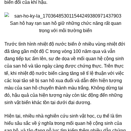
biến đổi của khí hậu.
San hô hay rạn san hô giữ những chức năng rất quan
trọng với môi trường biển
Trước tình hình nhiệt độ nước biển ở nhiều vùng nhiệt đới
đã tăng gần một độ C trong vòng 100 năm qua và vẫn
đang tiếp tục ấm lên, sự đe dọa về mối quan hệ cộng sinh
của san hô và tảo ngày càng được chứng thực. Trên thực
tế, khi nhiệt độ nước biển càng tăng sẽ tỉ lệ thuận với việc
các loại tảo sẽ bị san hô xua đuổi và dẫn đến hiện tượng
màu của san hô chuyển thành màu trắng. Không dừng tại
đó, hậu quả của hiện tượng này còn tác động đến những
sinh vật biển khác tồn tại dưới đại dương.
Hiện tại, nhiều nhà nghiên cứu sinh vật học, cụ thể là tìm
hiểu sâu sắc về ý nghĩa trong mối quan hệ cộng sinh của
san hô và tảo đang nỗ lực tìm kiếm thêm nhiều dẫn chứng