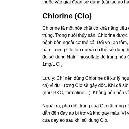
thuộc vào giai đoạn sử dụng (cải tạo ao ha
Chlorine (Clo)
Chlorine là một hóa chất có khả năng tiêu
trùng. Trong nuôi thủy sản, Chlorine được 
bệnh bên ngoài cơ thể cá. Đối với ao tôm
hàm lượng Clo tồn dư và có thể sử dụng bộ
đó sử dụng NatriThiosulfate để trung hòa 
1mg/L Cl
.
2
Lưu ý: Chỉ nên dùng Chlorine để xử lý ng
cá) vì dư lượng Clo sẽ gây độc. Khi đã s
(như BKC, formaline…). Không nên bón vôi
Ngoài ra, phổ diệt trùng của Clo rất rộng nê
dẫn đến đáy ao bị trơ và khó gây màu. Vì v
của đáy ao sau khi sử dụng Clo.