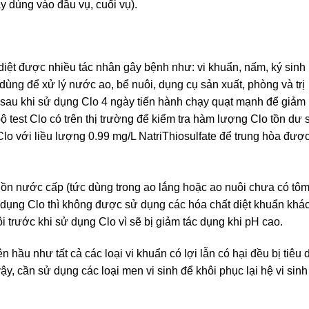
y dùng vào đầu vụ, cuối vụ).
 diệt được nhiều tác nhân gây bệnh như: vi khuẩn, nấm, ký sinh
dùng để xử lý nước ao, bể nuôi, dụng cụ sản xuất, phòng và trị
, sau khi sử dụng Clo 4 ngày tiến hành chạy quạt mạnh để giảm
 test Clo có trên thị trường để kiểm tra hàm lượng Clo tồn dư 
Clo với liều lượng 0.99 mg/L NatriThiosulfate để trung hòa đượ
uồn nước cấp (tức dùng trong ao lắng hoặc ao nuôi chưa có tô
ử dụng Clo thì không được sử dụng các hóa chất diệt khuẩn khá
 trước khi sử dụng Clo vì sẽ bị giảm tác dụng khi pH cao.
n hầu như tất cả các loại vi khuẩn có lợi lẫn có hại đều bị tiêu d
ậy, cần sử dụng các loại men vi sinh để khôi phục lại hệ vi sinh