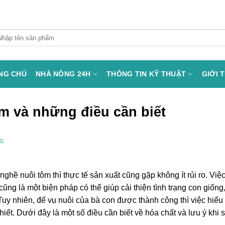
arch
:
NG CHỦ
NHÀ NÔNG 24H
THÔNG TIN KỸ THUẬT
GIỚI 
ôm và những điều cần biết
NG
hề nuôi tôm thì thực tế sản xuất cũng gặp không ít rủi ro. Việ
cũng là một biện pháp có thể giúp cải thiện tình trạng con giống
uy nhiên, để vụ nuôi của bà con được thành công thì việc hiểu 
hiết. Dưới đây là một số điều cần biết về hóa chất và lưu ý khi 