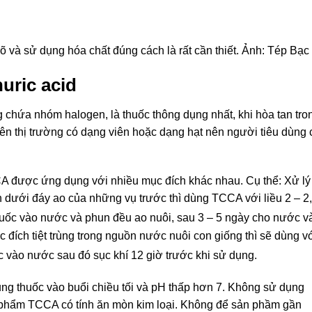
õ và sử dụng hóa chất đúng cách là rất cần thiết. Ảnh: Tép Bạc
uric acid
ng chứa nhóm halogen, là thuốc thông dụng nhất, khi hòa tan tro
n thị trường có dạng viên hoặc dạng hạt nên người tiêu dùng 
CA được ứng dụng với nhiều mục đích khác nhau. Cụ thể: Xử lý
h dưới đáy ao của những vụ trước thì dùng TCCA với liều 2 – 2
thuốc vào nước và phun đều ao nuôi, sau 3 – 5 ngày cho nước v
 đích tiệt trùng trong nguồn nước nuôi con giống thì sẽ dùng v
c vào nước sau đó sục khí 12 giờ trước khi sử dụng.
ụng thuốc vào buổi chiều tối và pH thấp hơn 7. Không sử dụng
n phẩm TCCA có tính ăn mòn kim loại. Không để sản phầm gần