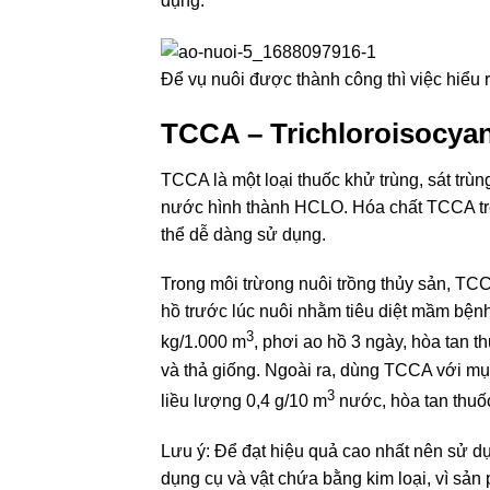
dụng.
Để vụ nuôi được thành công thì việc hiểu r
TCCA – Trichloroisocyan
TCCA là một loại thuốc khử trùng, sát trù
nước hình thành HCLO. Hóa chất TCCA trê
thể dễ dàng sử dụng.
Trong môi trừong nuôi trồng thủy sản, TC
hồ trước lúc nuôi nhằm tiêu diệt mầm bện
3
kg/1.000 m
, phơi ao hồ 3 ngày, hòa tan 
và thả giống. Ngoài ra, dùng TCCA với mục
3
liều lượng 0,4 g/10 m
nước, hòa tan thuố
Lưu ý: Để đạt hiệu quả cao nhất nên sử d
dụng cụ và vật chứa bằng kim loại, vì sả