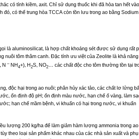
hác có tính kiềm, axit. Chỉ sử dụng thuốc khi đã hòa tan hết và
nh đó, có thể trung hòa TCCA còn tồn lưu trong ao bằng Sodium
gọi là aluminosilicat, là hợp chất khoáng sét được sử dụng rất 
ong nuôi tôm thâm canh. Đặc tính ưu việt của Zeolite là khả năng
–
, N
NH
+), H
S, NO
… các chất độc cho tôm thường tồn tại tr
4
2
2
ặng, độc hại trong ao nuôi; phân hủy xác tảo, các chất lơ lửng b
nước, ổn định độ pH; ổn định màu nước, hạn chế ố vàng, làm s
ước; hạn chế mầm bệnh, vi khuẩn có hại trong nước, vi khuẩn
liều lượng 200 kg/ha để làm giảm hàm lượng ammonia trong ao
 tùy theo loại sản phẩm khác nhau của các nhà sản xuất và phụ