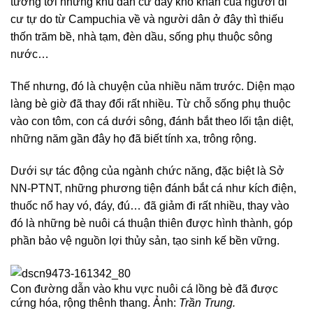
tưởng tới những khu dân cư đầy khó khăn của người di
cư tự do từ Campuchia về và người dân ở đây thì thiếu
thốn trăm bề, nhà tạm, đèn dầu, sống phụ thuộc sông
nước…
Thế nhưng, đó là chuyện của nhiều năm trước. Diện mạo
làng bè giờ đã thay đổi rất nhiều. Từ chỗ sống phụ thuộc
vào con tôm, con cá dưới sông, đánh bắt theo lối tận diệt,
những năm gần đây họ đã biết tính xa, trông rộng.
Dưới sự tác động của ngành chức năng, đặc biệt là Sở
NN-PTNT, những phương tiện đánh bắt cá như kích điện,
thuốc nổ hay vó, đáy, đú… đã giảm đi rất nhiều, thay vào
đó là những bè nuôi cá thuận thiên được hình thành, góp
phần bảo vệ nguồn lợi thủy sản, tạo sinh kế bền vững.
Con đường dẫn vào khu vực nuôi cá lồng bè đã được
cứng hóa, rộng thênh thang. Ảnh:
Trần Trung.