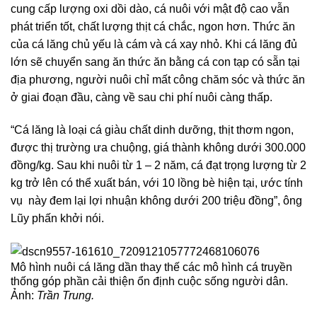
cung cấp lượng oxi dồi dào, cá nuôi với mật độ cao vẫn
phát triển tốt, chất lượng thịt cá chắc, ngon hơn. Thức ăn
của cá lăng chủ yếu là cám và cá xay nhỏ. Khi cá lăng đủ
lớn sẽ chuyển sang ăn thức ăn bằng cá con tạp có sẵn tại
địa phương, người nuôi chỉ mất công chăm sóc và thức ăn
ở giai đoạn đầu, càng về sau chi phí nuôi càng thấp.
“Cá lăng là loại cá giàu chất dinh dưỡng, thịt thơm ngon,
được thị trường ưa chuộng, giá thành không dưới 300.000
đồng/kg. Sau khi nuôi từ 1 – 2 năm, cá đạt trọng lượng từ 2
kg trở lên có thể xuất bán, với 10 lồng bè hiện tại, ước tính
vụ này đem lại lợi nhuận không dưới 200 triệu đồng”, ông
Lũy phấn khởi nói.
Mô hình nuôi cá lăng dần thay thế các mô hình cá truyền
thống góp phần cải thiện ổn định cuộc sống người dân.
Ảnh:
Trần Trung.