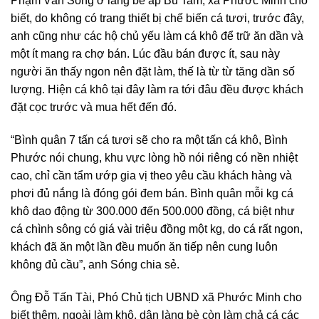
Phạm Văn Sóng ở làng bè ấp Bù Tam, xã Phước Minh cho
biết, do không có trang thiết bị chế biến cá tươi, trước đây,
anh cũng như các hộ chủ yếu làm cá khô để trữ ăn dần và
một ít mang ra chợ bán. Lúc đầu bán được ít, sau này
người ăn thấy ngon nên đặt làm, thế là từ từ tăng dần số
lượng. Hiện cá khô tại đây làm ra tới đâu đều được khách
đặt cọc trước và mua hết đến đó.
“Bình quân 7 tấn cá tươi sẽ cho ra một tấn cá khô, Bình
Phước nói chung, khu vực lòng hồ nói riêng có nền nhiệt
cao, chỉ cần tẩm ướp gia vị theo yêu cầu khách hàng và
phơi đủ nắng là đóng gói đem bán. Bình quân mỗi kg cá
khô dao động từ 300.000 đến 500.000 đồng, cá biệt như
cá chình sông có giá vài triệu đồng một kg, do cá rất ngon,
khách đã ăn một lần đều muốn ăn tiếp nên cung luôn
không đủ cầu”, anh Sóng chia sẻ.
Ông Đỗ Tấn Tài, Phó Chủ tịch UBND xã Phước Minh cho
biết thêm, ngoài làm khô, dân làng bè còn làm chả cá các