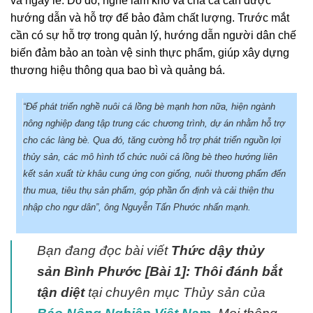
và ngày lễ. Do đó, nghề làm khô và chả cá cần được
hướng dẫn và hỗ trợ để bảo đảm chất lượng. Trước mắt
cần có sự hỗ trợ trong quản lý, hướng dẫn người dân chế
biến đảm bảo an toàn vệ sinh thực phẩm, giúp xây dựng
thương hiệu thông qua bao bì và quảng bá.
“Để phát triển nghề nuôi cá lồng bè mạnh hơn nữa, hiện ngành
nông nghiệp đang tập trung các chương trình, dự án nhằm hỗ trợ
cho các làng bè. Qua đó, tăng cường hỗ trợ phát triển nguồn lợi
thủy sản, các mô hình tổ chức nuôi cá lồng bè theo hướng liên
kết sản xuất từ khâu cung ứng con giống, nuôi thương phẩm đến
thu mua, tiêu thụ sản phẩm, góp phần ổn định và cải thiện thu
nhập cho ngư dân”, ông Nguyễn Tấn Phước nhấn mạnh.
Bạn đang đọc bài viết
Thức dậy thủy
sản Bình Phước [Bài 1]: Thôi đánh bắt
tận diệt
tại chuyên mục Thủy sản của