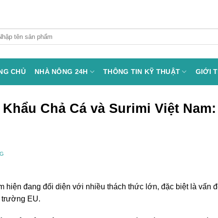
arch
:
NG CHỦ
NHÀ NÔNG 24H
THÔNG TIN KỸ THUẬT
GIỚI 
Khẩu Chả Cá và Surimi Việt Nam:
NG
 hiện đang đối diện với nhiều thách thức lớn, đặc biệt là vấn 
ị trường EU.