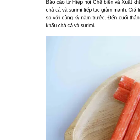
Báo cáo từ Hiệp hội Chế biến và Xuất kh
chả cá và surimi tiếp tục giảm mạnh. Giá
so với cùng kỳ năm trước. Đến cuối thán
khẩu chả cá và surimi.