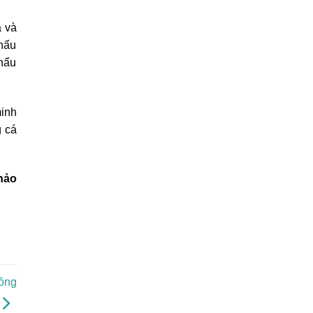
á và
khẩu
khẩu
minh
g cá
hảo
rồng