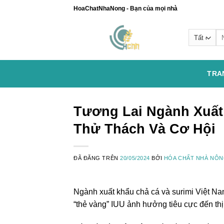
Chuyển
HoaChatNhaNong - Bạn của mọi nhà
đến
nội
Se
dung
for
TRA
Tương Lai Ngành Xuất 
Thử Thách Và Cơ Hội
ĐÃ ĐĂNG TRÊN
20/05/2024
BỞI
HÓA CHẤT NHÀ NÔ
Ngành xuất khẩu chả cá và surimi Việt Nam
“thẻ vàng” IUU ảnh hưởng tiêu cực đến th