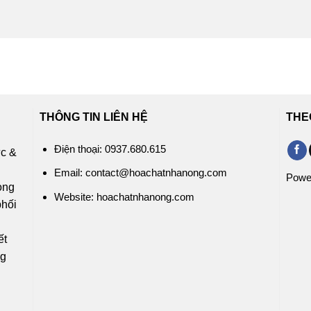
THÔNG TIN LIÊN HỆ
THE
Điện thoại: 0937.680.615
ức &
c
Email: contact@hoachatnhanong.com
Powe
rong
Website: hoachatnhanong.com
phối
ỹ
ết
ng