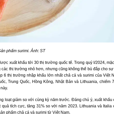
ản phẩm surimi. Ảnh: ST
ược xuất khẩu tới 30 thị trường quốc tế. Trong quý I/2024, mặ
 các thị trường nhỏ hơn, nhưng cũng không thể bù đắp cho sự
op 6 thị trường nhập khẩu lớn nhất chả cá và surimi của Việt
uốc, Trung Quốc, Hồng Kông, Nhật Bản và Lithuania, chiếm 
 này.
ng loạt giảm so với cùng kỳ năm trước. Đáng chú ý, xuất khẩu
t quả tích cực, tăng 31% so với năm 2023. Lithuania và Italia
sản phẩm chả cá và surimi từ Việt Nam.