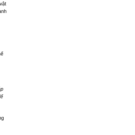
vật
ạnh
hể
áp
để
ng