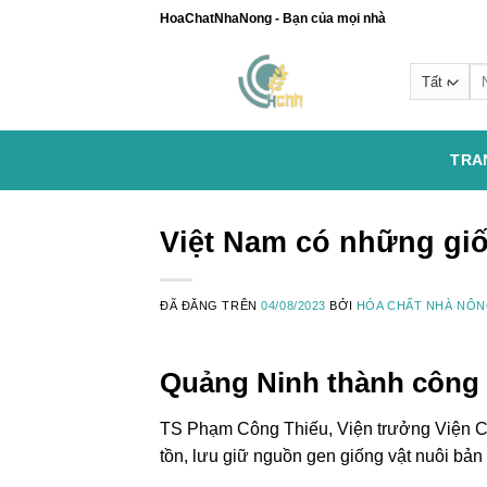
Chuyển
HoaChatNhaNong - Bạn của mọi nhà
đến
nội
Se
dung
for
TRA
Việt Nam có những giố
ĐÃ ĐĂNG TRÊN
04/08/2023
BỞI
HÓA CHẤT NHÀ NÔ
Quảng Ninh thành công v
TS Phạm Công Thiếu, Viện trưởng Viện Ch
tồn, lưu giữ nguồn gen giống vật nuôi bản 