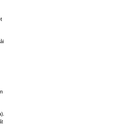
t
ải
ần
).
ất