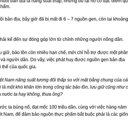
uôi bản địa là năng suất thấp, nhưng bù lại nó có đặc điểm qu
Thắm
.
 bản địa, bây giờ đã bị mất đi 6 – 7 nguồn gen, còn lại khoản
phải kể đến sự đóng góp lớn từ chính những người nông dân.
u giữ, bảo tồn còn nhiều hạn chế, mới chỉ hỗ trợ được một phầ
 và người dân. Do vậy, việc phát huy được nguồn gen bản địa
i thế của quốc gia.
iệt Nam năng suất tương đối thấp so với mặt bằng chung của cá
i là một khó khăn lớn trong công tác bảo tồn, lưu giữ cũng như c
ủa nước ta hay không, thưa ông?
ước ta bùng nổ, đạt mốc 100 triệu dân, cùng với việc hàng năm
iệt Nam, để đảm bảo nguồn thực phẩm bắt buộc phải là các giố