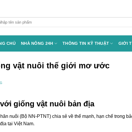
arch
:
NG CHỦ
NHÀ NÔNG 24H
THÔNG TIN KỸ THUẬT
GIỚI 
ng vật nuôi thế giới mơ ước
NG
ới giống vật nuôi bản địa
ăn nuôi (Bộ NN-PTNT) chia sẻ về thế mạnh, hạn chế trong bả
địa tại Việt Nam.