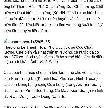
biến, xuất khẩu tôm nước lợ Việt Nam” diễn ra chiều 21/7,
ông Lê Thanh Hòa, Phó Cục trưởng Cục Chất lượng, Chế
biến và Phát triển thị trường (Bộ NN-PTNT), cho biết, hiện
cả nước đã có hơn 370 cơ sở chuyên và có kết hợp chế
biến tôm đủ điều kiện xuất khẩu tôm với công suất trên 1,7
triệu tấn nguyên liệu/năm.
Theo ông Lê Thanh Hòa, Phó Cục trưởng Cục Chất
lượng, Chế biến và Phát triển thị trường, cả nước đã có
hơn 370 cơ sở chuyên và có kết hợp chế biến tôm đủ điều
kiện xuất khẩu. Ảnh:
Minh Sáng.
Các doanh nghiệp chế biến tôm tập trung chủ yếu tại các
tỉnh Nam Trung Bộ (Khánh Hoà, Phú Yên, Ninh Thuận),
các tỉnh Đồng bằng sông Cửu Long (Long An, Tiền Giang,
Bến Tre, Trà Vinh, Sóc Trăng, Cà Mau, Kiên Giang) và tỉnh
Bà Rịa – Vũng Tàu ở Đông Nam Bộ.
Tất cả các cơ sở chế biến tôm xuất khẩu đều đáp ứng các