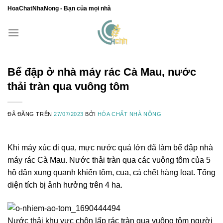
Chuyển
HoaChatNhaNong - Bạn của mọi nhà
đến
nội
dung
Bể đập ở nhà máy rác Cà Mau, nước
thải tràn qua vuông tôm
ĐÃ ĐĂNG TRÊN
27/07/2023
BỞI
HÓA CHẤT NHÀ NÔNG
Khi máy xúc đi qua, mực nước quá lớn đã làm bể đập nhà
máy rác Cà Mau. Nước thải tràn qua các vuông tôm của 5
hộ dân xung quanh khiến tôm, cua, cá chết hàng loạt. Tổng
diện tích bị ảnh hưởng trên 4 ha.
Nước thải khu vực chôn lấp rác tràn qua vuông tôm người