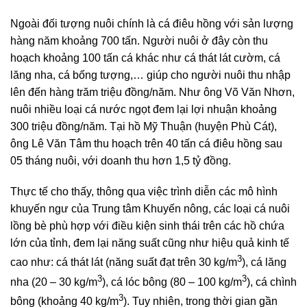
Ngoài đối tượng nuôi chính là cá điêu hồng với sản lượng
hàng năm khoảng 700 tấn. Người nuôi ở đây còn thu
hoạch khoảng 100 tấn cá khác như cá thát lát cườm, cá
lăng nha, cá bống tượng,… giúp cho người nuôi thu nhập
lên đến hàng trăm triệu đồng/năm. Như ông Võ Văn Nhơn,
nuôi nhiều loại cá nước ngọt đem lại lợi nhuận khoảng
300 triệu đồng/năm. Tại hồ Mỹ Thuận (huyện Phù Cát),
ông Lê Văn Tâm thu hoạch trên 40 tấn cá điêu hồng sau
05 tháng nuôi, với doanh thu hơn 1,5 tỷ đồng.
Thực tế cho thấy, thông qua việc trình diễn các mô hình
khuyến ngư của Trung tâm Khuyến nông, các loại cá nuôi
lồng bè phù hợp với điều kiện sinh thái trên các hồ chứa
lớn của tỉnh, đem lại năng suất cũng như hiệu quả kinh tế
3
cao như: cá thát lát (năng suất đạt trên 30 kg/m
), cá lăng
3
3
nha (20 – 30 kg/m
), cá lóc bông (80 – 100 kg/m
), cá chình
3
bông (khoảng 40 kg/m
). Tuy nhiên, trong thời gian gần