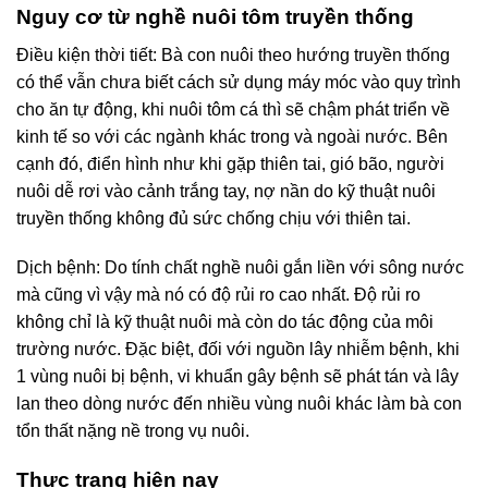
Nguy cơ từ nghề nuôi tôm truyền thống
Điều kiện thời tiết: Bà con nuôi theo hướng truyền thống
có thể vẫn chưa biết cách sử dụng máy móc vào quy trình
cho ăn tự động, khi nuôi tôm cá thì sẽ chậm phát triển về
kinh tế so với các ngành khác trong và ngoài nước. Bên
cạnh đó, điển hình như khi gặp thiên tai, gió bão, người
nuôi dễ rơi vào cảnh trắng tay, nợ nần do kỹ thuật nuôi
truyền thống không đủ sức chống chịu với thiên tai.
Dịch bệnh: Do tính chất nghề nuôi gắn liền với sông nước
mà cũng vì vậy mà nó có độ rủi ro cao nhất. Độ rủi ro
không chỉ là kỹ thuật nuôi mà còn do tác động của môi
trường nước. Đặc biệt, đối với nguồn lây nhiễm bệnh, khi
1 vùng nuôi bị bệnh, vi khuẩn gây bệnh sẽ phát tán và lây
lan theo dòng nước đến nhiều vùng nuôi khác làm bà con
tổn thất nặng nề trong vụ nuôi.
Thực trạng hiện nay