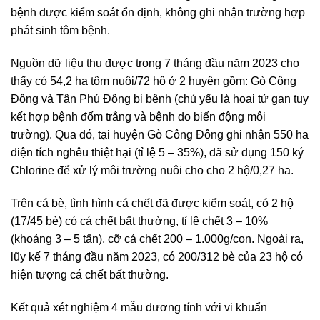
bệnh được kiểm soát ổn định, không ghi nhận trường hợp
phát sinh tôm bệnh.
Nguồn dữ liệu thu được trong 7 tháng đầu năm 2023 cho
thấy có 54,2 ha tôm nuôi/72 hộ ở 2 huyện gồm: Gò Công
Đông và Tân Phú Đông bị bệnh (chủ yếu là hoại tử gan tụy
kết hợp bệnh đốm trắng và bệnh do biến động môi
trường). Qua đó, tại huyện Gò Công Đông ghi nhận 550 ha
diện tích nghêu thiệt hại (tỉ lệ 5 – 35%), đã sử dụng 150 ký
Chlorine để xử lý môi trường nuôi cho cho 2 hộ/0,27 ha.
Trên cá bè, tình hình cá chết đã được kiểm soát, có 2 hộ
(17/45 bè) có cá chết bất thường, tỉ lệ chết 3 – 10%
(khoảng 3 – 5 tấn), cỡ cá chết 200 – 1.000g/con. Ngoài ra,
lũy kế 7 tháng đầu năm 2023, có 200/312 bè của 23 hộ có
hiện tượng cá chết bất thường.
Kết quả xét nghiệm 4 mẫu dương tính với vi khuẩn