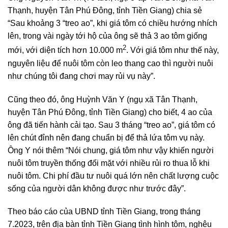
Thạnh, huyện Tân Phú Đông, tỉnh Tiền Giang) chia sẻ
“Sau khoảng 3 “treo ao”, khi giá tôm có chiều hướng nhích
lên, trong vài ngày tới hộ của ông sẽ thả 3 ao tôm giống
2
mới, với diện tích hơn 10.000 m
. Với giá tôm như thế này,
nguyên liệu để nuôi tôm còn leo thang cao thì người nuôi
như chúng tôi đang chơi may rủi vụ này”.
Cũng theo đó, ông Huỳnh Văn Y (ngụ xã Tân Thạnh,
huyện Tân Phú Đông, tỉnh Tiền Giang) cho biết, 4 ao của
ông đã tiến hành cải tạo. Sau 3 tháng “treo ao”, giá tôm có
lên chút đỉnh nên đang chuẩn bị để thả lứa tôm vụ này.
Ông Y nói thêm “Nói chung, giá tôm như vậy khiến người
nuôi tôm truyền thống đối mặt với nhiều rủi ro thua lỗ khi
nuôi tôm. Chi phí đầu tư nuôi quá lớn nên chất lượng cuộc
sống của người dân không được như trước đây”.
Theo báo cáo của UBND tỉnh Tiền Giang, trong tháng
7.2023, trên địa bàn tỉnh Tiền Giang tình hình tôm, nghêu