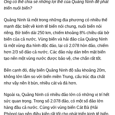
Ông có thể chia sẻ những lợi thế của Quảng Ninh để phát
triển nuôi biển?
Quảng Ninh là một trong những địa phương có nhiều thế
mạnh đặc biệt về kinh tế biển nói chung, nuôi biển nói
riêng. Bờ biển dài 250 km, chiếm khoảng 8% chiều dài bờ
biển của cả nước. Vùng biển và hải đảo của Quảng Ninh
là một vùng địa hình độc đáo, lại có 2.078 hòn đảo, chiếm
hơn 2/3 số đảo cả nước. Các đảo này dàn trên mặt biển
tạo nên một vùng nước được bảo vệ, che chắn rất tốt.
Bên cạnh đó, đáy biển Quảng Ninh độ sâu khoảng 20m,
không lớn lắm so với biển miền Trung, cấu trúc địa chất
như vậy nên ít bùn, nhiều cát và đá hơn.
Ngoài ra, Quảng Ninh có nhiều đảo lớn có những vị trí hết
sức quan trọng. Trong số 2.078 đảo, có một số đảo lớn
hàng đầu cả nước. Cùng với vùng biển Cát Bà (Hải
Phòng) tạo nên điều kiện rất tốt cho phát triển kinh tế biển,