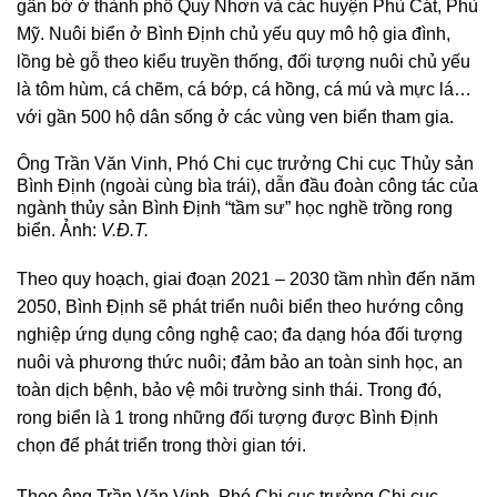
gần bờ ở thành phố Quy Nhơn và các huyện Phù Cát, Phù
Mỹ. Nuôi biển ở Bình Định chủ yếu quy mô hộ gia đình,
lồng bè gỗ theo kiểu truyền thống, đối tượng nuôi chủ yếu
là tôm hùm, cá chẽm, cá bớp, cá hồng, cá mú và mực lá…
với gần 500 hộ dân sống ở các vùng ven biển tham gia.
Ông Trần Văn Vinh, Phó Chi cục trưởng Chi cục Thủy sản
Bình Định (ngoài cùng bìa trái), dẫn đầu đoàn công tác của
ngành thủy sản Bình Định “tầm sư” học nghề trồng rong
biển. Ảnh:
V.Đ.T.
Theo quy hoạch, giai đoạn 2021 – 2030 tầm nhìn đến năm
2050, Bình Định sẽ phát triển nuôi biển theo hướng công
nghiệp ứng dụng công nghệ cao; đa dạng hóa đối tượng
nuôi và phương thức nuôi; đảm bảo an toàn sinh học, an
toàn dịch bệnh, bảo vệ môi trường sinh thái. Trong đó,
rong biển là 1 trong những đối tượng được Bình Định
chọn để phát triển trong thời gian tới.
Theo ông Trần Văn Vinh, Phó Chi cục trưởng Chi cục