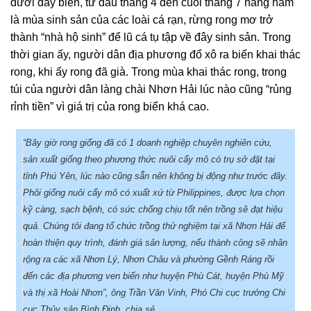
dưới đáy biển, từ đầu tháng 4 đến cuối tháng 7 hàng năm
là mùa sinh sản của các loài cá rạn, rừng rong mơ trở
thành “nhà hộ sinh” để lũ cá tụ tập về đây sinh sản. Trong
thời gian ấy, người dân địa phương đổ xô ra biển khai thác
rong, khi ấy rong đã già. Trong mùa khai thác rong, trong
túi của người dân làng chài Nhơn Hải lúc nào cũng “rủng
rỉnh tiền” vì giá trị của rong biển khá cao.
“Bây giờ rong giống đã có 1 doanh nghiệp chuyên nghiên cứu,
sản xuất giống theo phương thức nuôi cấy mô có trụ sở đặt tại
tỉnh Phú Yên, lúc nào cũng sẵn nên không bị động như trước đây.
Phôi giống nuôi cấy mô có xuất xứ từ Philippines, được lựa chọn
kỹ càng, sạch bệnh, có sức chống chịu tốt nên trồng sẽ đạt hiệu
quả. Chúng tôi đang tổ chức trồng thử nghiệm tại xã Nhơn Hải để
hoàn thiện quy trình, đánh giá sản lượng, nếu thành công sẽ nhân
rộng ra các xã Nhơn Lý, Nhơn Châu và phường Gềnh Ráng rồi
đến các địa phương ven biển như huyện Phù Cát, huyện Phù Mỹ
và thị xã Hoài Nhơn”, ông Trần Văn Vinh, Phó Chi cục trưởng Chi
cục Thủy sản Bình Định, chia sẻ.