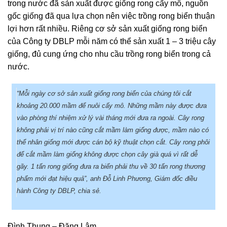
trong nước đã sản xuất được giống rong cấy mô, nguồn
gốc giống đã qua lựa chọn nên việc trồng rong biển thuận
lợi hơn rất nhiều. Riêng cơ sở sản xuất giống rong biển
của Công ty DBLP mỗi năm có thể sản xuất 1 – 3 triệu cây
giống, đủ cung ứng cho nhu cầu trồng rong biển trong cả
nước.
“Mỗi ngày cơ sở sản xuất giống rong biển của chúng tôi cắt
khoảng 20.000 mầm để nuôi cấy mô. Những mầm này được đưa
vào phòng thí nhiệm xử lý vài tháng mới đưa ra ngoài. Cây rong
không phải vị trí nào cũng cắt mầm làm giống được, mầm nào có
thể nhân giống mới được cán bộ kỹ thuật chọn cắt. Cây rong phôi
để cắt mầm làm giống không được chọn cây già quá vì rất dễ
gãy. 1 tấn rong giống đưa ra biển phải thu về 30 tấn rong thương
phẩm mới đạt hiệu quả”, anh Đỗ Linh Phương, Giám đốc điều
hành Công ty DBLP, chia sẻ.
Đình Thung – Đăng Lâm