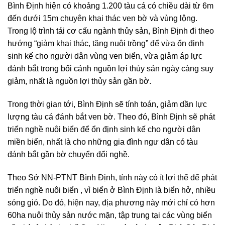
Bình Định hiện có khoảng 1.200 tàu cá có chiều dài từ 6m
đến dưới 15m chuyên khai thác ven bờ và vùng lộng.
Trong lộ trình tái cơ cấu ngành thủy sản, Bình Định đi theo
hướng “giảm khai thác, tăng nuôi trồng” để vừa ổn định
sinh kế cho người dân vùng ven biển, vừa giảm áp lực
đánh bắt trong bối cảnh nguồn lợi thủy sản ngày càng suy
giảm, nhất là nguồn lợi thủy sản gần bờ.
Trong thời gian tới, Bình Định sẽ tính toán, giảm dần lực
lượng tàu cá đánh bắt ven bờ. Theo đó, Bình Định sẽ phát
triển nghề nuôi biển để ổn định sinh kế cho người dân
miền biển, nhất là cho những gia đình ngư dân có tàu
đánh bắt gần bờ chuyển đổi nghề.
Theo Sở NN-PTNT Bình Định, tỉnh này có ít lợi thế để phát
triển nghề nuôi biển , vì biển ở Bình Định là biển hở, nhiều
sóng gió. Do đó, hiện nay, địa phương này mới chỉ có hơn
60ha nuôi thủy sản nước mặn, tập trung tại các vùng biển