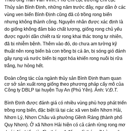
Thủy sản Bình Định, những năm trước đây, ngư dân ở các
vùng ven biển Bình Định cũng đã có trồng rong biển
nhưng không thành công. Nguyên nhân được xác định là
do giống không đảm bảo chất lượng, giống rong chủ yếu
được người dân chiết ra từ rong khai thác trong tự nhiên,
đã bị nhiễm bệnh. Thêm vào đó, do chưa am tường kỹ
thuật nên rong biển bà con trồng bị cá ăn, bị sóng gió đánh
gãy rụng và nước biển bị ngọt hóa khiến rong nuôi bị rữa
trắng, hư hỏng hết.
Đoàn công tác của ngành thủy sản Bình Định tham quan
cơ sở sản xuất rong giống theo phương pháp cấy mô của
Công ty DBLP tại huyện Tuy An (Phú Yên). Ảnh:
V.Đ.T.
Bình Định được đánh giá có nhiều vùng phù hợp phát triển
trồng rong biển, đặc biệt là tại các xã ven biển Nhơn Hải,
Nhơn Lý, Nhơn Châu và phường Gềnh Ráng (thành phố
Quy Nhơn). Ở xã Nhơn Hải hiện có cả cánh rừng rong mơ