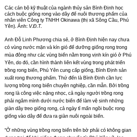
Các cán bộ kỹ thuật của ngành thủy sản Bình Định học
cách buộc giống rong vào dây để nuôi thương phẩm của
nhân viên Công ty TNHH Okinawa (thị xã Sông Cầu, Phú
Yên). Ảnh:
V.Đ.T.
Anh Đỗ Linh Phương chia sẻ, ở Bình Định hiện nay chưa
có vùng nước mặn và kín gió để dưỡng giống rong trong
mùa đông như các vùng biển nằm trong vịnh kín gió ở Phú
Yên, do đó, cần hình thành liên kết vùng trong phát triển
trồng rong biển, Phú Yên cung cấp giống, Bình Định sản
xuất rong thương phẩm. Thứ đến là Bình Định cần lực
lượng trồng rong biển chuyên nghiệp, cần mẫn. Bởi trồng
rong là công việc nặng nhọc, cả ngày người trồng rong
phải ngâm mình dưới nước biển để làm vệ sinh những
giàn dây treo giống rong, cả ngày tỉ mẩn ngồi buộc rong
giống vào dây để đưa ra giàn nuôi ngoài biển.
“Ở những vùng trồng rong biển trên bờ phải có không gian