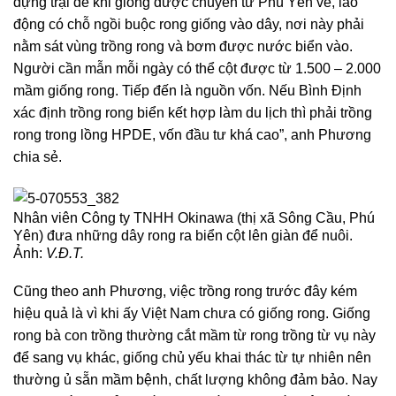
dựng trại để khi giống được chuyển từ Phú Yên về, lao
động có chỗ ngồi buộc rong giống vào dây, nơi này phải
nằm sát vùng trồng rong và bơm được nước biển vào.
Người cần mẫn mỗi ngày có thể cột được từ 1.500 – 2.000
mầm giống rong. Tiếp đến là nguồn vốn. Nếu Bình Định
xác định trồng rong biển kết hợp làm du lịch thì phải trồng
rong trong lồng HPDE, vốn đầu tư khá cao”, anh Phương
chia sẻ.
Nhân viên Công ty TNHH Okinawa (thị xã Sông Cầu, Phú
Yên) đưa những dây rong ra biển cột lên giàn để nuôi.
Ảnh:
V.Đ.T.
Cũng theo anh Phương, việc trồng rong trước đây kém
hiệu quả là vì khi ấy Việt Nam chưa có giống rong. Giống
rong bà con trồng thường cắt mầm từ rong trồng từ vụ này
để sang vụ khác, giống chủ yếu khai thác từ tự nhiên nên
thường ủ sẵn mầm bệnh, chất lượng không đảm bảo. Nay