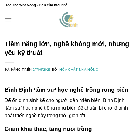
Chuyển
HoaChatNhaNong - Bạn của mọi nhà
đến
nội
dung
Tiềm năng lớn, nghề không mới, nhưng
yếu kỹ thuật
ĐÃ ĐĂNG TRÊN
27/06/2023
BỞI
HÓA CHẤT NHÀ NÔNG
Bình Định ‘tầm sư’ học nghề trồng rong biển
Để ổn định sinh kế cho người dân miền biển, Bình Định
‘tầm sư’ học nghề trồng rong biển để chuẩn bị cho lộ trình
phát triển nghề này trong thời gian tới.
Gi
ảm khai thác, tăng nuôi trồng