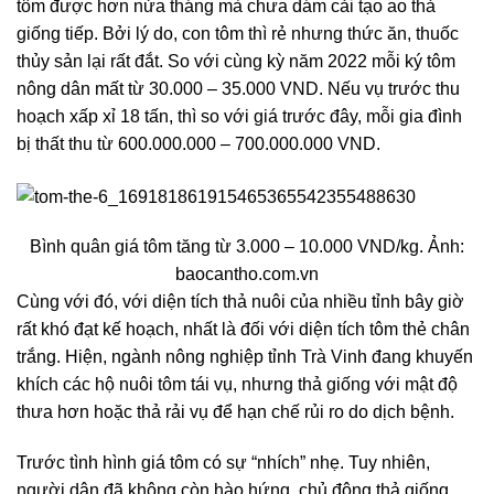
tôm được hơn nửa tháng mà chưa dám cải tạo ao thả
giống tiếp. Bởi lý do, con tôm thì rẻ nhưng thức ăn, thuốc
thủy sản lại rất đắt. So với cùng kỳ năm 2022 mỗi ký tôm
nông dân mất từ 30.000 – 35.000 VND. Nếu vụ trước thu
hoạch xấp xỉ 18 tấn, thì so với giá trước đây, mỗi gia đình
bị thất thu từ 600.000.000 – 700.000.000 VND.
Bình quân giá tôm tăng từ 3.000 – 10.000 VND/kg. Ảnh:
baocantho.com.vn
Cùng với đó, với diện tích thả nuôi của nhiều tỉnh bây giờ
rất khó đạt kế hoạch, nhất là đối với diện tích tôm thẻ chân
trắng. Hiện, ngành nông nghiệp tỉnh Trà Vinh đang khuyến
khích các hộ nuôi tôm tái vụ, nhưng thả giống với mật độ
thưa hơn hoặc thả rải vụ để hạn chế rủi ro do dịch bệnh.
Trước tình hình giá tôm có sự “nhích” nhẹ. Tuy nhiên,
người dân đã không còn hào hứng, chủ động thả giống